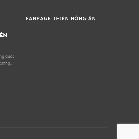
FANPAGE THIÊN HỒNG ÂN
IÊN
ếng được
tường..