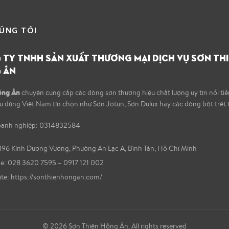
ÚNG TÔI
TY TNHH SẢN XUẤT THƯƠNG MẠI DỊCH VỤ SƠN TH
 ÂN
ồng Ân
chuyên cung cấp các dòng sơn thương hiệu chất lượng uy tín nổi ti
êu dùng Việt Nam tín chọn như Sơn Jotun, Sơn Dulux hay các dòng bột trét 
oanh nghiệp: 0314832584
196 Kinh Dương Vương, Phường An Lạc A, Bình Tân, Hồ Chí Minh
: 028 3620 7595 – 0917 121 002
te:
https://sonthienhongan.com/
© 2026
Sơn Thiên Hồng Ân
. All rights reserved