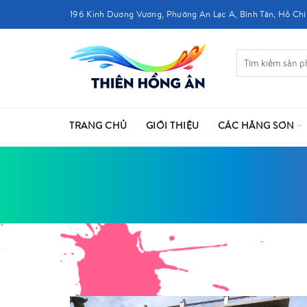
196 Kinh Dương Vương, Phường An Lạc A, Bình Tân, Hồ Chí
TRANG CHỦ
GIỚI THIỆU
CÁC HÃNG SƠN