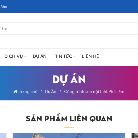
 Minh
DỊCH VỤ
DỰ ÁN
TIN TỨC
LIÊN HỆ
DỰ ÁN
Trang chủ
Dự Án
Công trình sơn nội thất Phú Lâm
SẢN PHẨM LIÊN QUAN