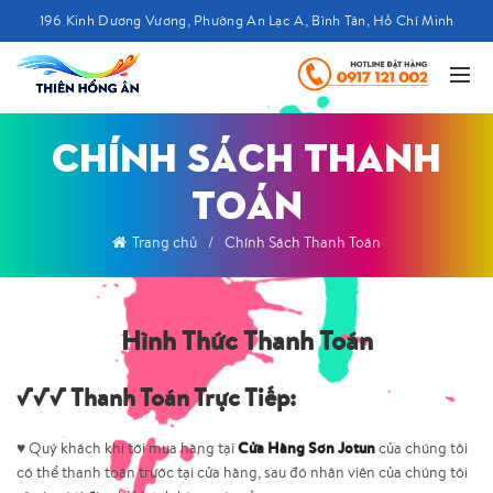
196 Kinh Dương Vương, Phường An Lạc A, Bình Tân, Hồ Chí Minh
CHÍNH SÁCH THANH
TOÁN
Trang chủ
Chính Sách Thanh Toán
Hình Thức Thanh Toán
√√√ Thanh Toán Trực Tiếp:
Cửa Hàng Sơn Jotun
♥ Quý khách khi tới mua hàng tại
của chúng tôi
có thể thanh toán trước tại cửa hàng, sau đó nhân viên của chúng tôi