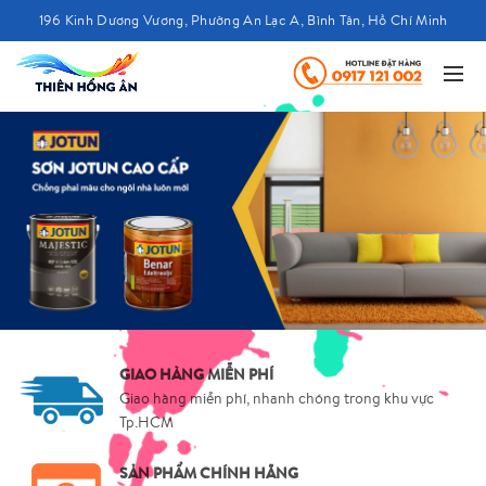
196 Kinh Dương Vương, Phường An Lạc A, Bình Tân, Hồ Chí Minh
GIAO HÀNG MIỄN PHÍ
Giao hàng miễn phí, nhanh chóng trong khu vực
Tp.HCM
SẢN PHẨM CHÍNH HÃNG