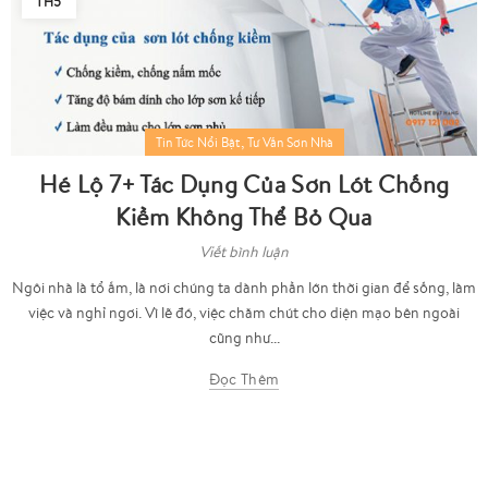
TH5
,
Tin Tức Nổi Bật
Tư Vấn Sơn Nhà
Hé Lộ 7+ Tác Dụng Của Sơn Lót Chống
Kiềm Không Thể Bỏ Qua
Viết bình luận
Ngôi nhà là tổ ấm, là nơi chúng ta dành phần lớn thời gian để sống, làm
việc và nghỉ ngơi. Vì lẽ đó, việc chăm chút cho diện mạo bên ngoài
cũng như...
Đọc Thêm