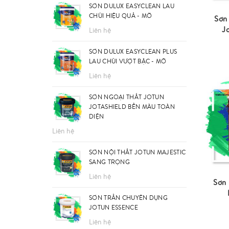
SƠN DULUX EASYCLEAN LAU
CHÙI HIỆU QUẢ - MỜ
Sơn
J
Liên hệ
SƠN DULUX EASYCLEAN PLUS
LAU CHÙI VƯỢT BẬC - MỜ
Liên hệ
SƠN NGOẠI THẤT JOTUN
JOTASHIELD BỀN MÀU TOÀN
DIỆN
Liên hệ
SƠN NỘI THẤT JOTUN MAJESTIC
SANG TRỌNG
Liên hệ
Sơn 
SƠN TRẦN CHUYÊN DỤNG
JOTUN ESSENCE
Liên hệ