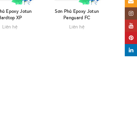
Email
hủ Epoxy Jotun
Sơn Phủ Epoxy Jotun
Insta
Hardtop XP
Penguard FC
YouTu
Liên hệ
Liên hệ
Pinter
Linked