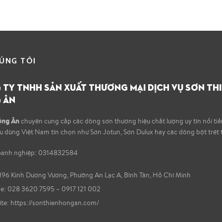
ÚNG TÔI
TY TNHH SẢN XUẤT THƯƠNG MẠI DỊCH VỤ SƠN TH
 ÂN
ồng Ân
chuyên cung cấp các dòng sơn thương hiệu chất lượng uy tín nổi ti
êu dùng Việt Nam tín chọn như Sơn Jotun, Sơn Dulux hay các dòng bột trét 
oanh nghiệp: 0314832584
196 Kinh Dương Vương, Phường An Lạc A, Bình Tân, Hồ Chí Minh
: 028 3620 7595 – 0917 121 002
te:
https://sonthienhongan.com/