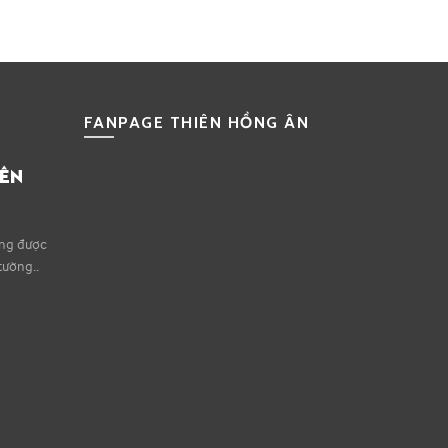
FANPAGE THIÊN HỒNG ÂN
IÊN
ếng được
tường..