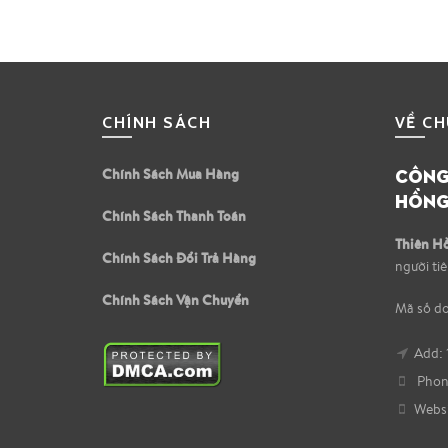
CHÍNH SÁCH
VỀ CH
CÔNG 
Chính Sách Mua Hàng
HỒNG
Chính Sách Thanh Toán
Thiên H
Chính Sách Đổi Trả Hàng
người ti
Chính Sách Vận Chuyển
Mã số d
Add: 
Phone
Websi