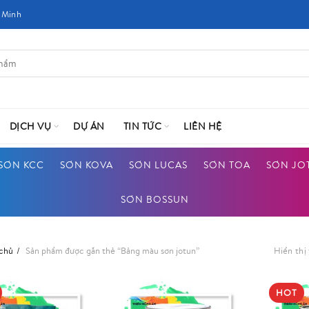
 Minh
DỊCH VỤ
DỰ ÁN
TIN TỨC
LIÊN HỆ
SƠN KCC
SƠN KOVA
SƠN LUCAS
SƠN TOA
SƠN JO
SƠN BOSSUN
 chủ
Sản phẩm được gắn thẻ “Bảng màu sơn jotun”
Hiển thị 
HOT