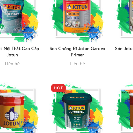
ét Nội Thất Cao Cấp
Sơn Chống Rỉ Jotun Gardex
Sơn Jot
Jotun
Primer
Liên hệ
Liên hệ
HOT