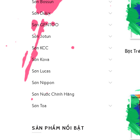
Sơn Bossun
Sơn Dulux
Sơn GENTOO
Sơn Jotun
Sơn KCC
Bột Tr
Sơn Kova
Sơn Lucas
Sơn Nippon
Sơn Nước Chính Hãng
Sơn Toa
SẢN PHẨM NỔI BẬT