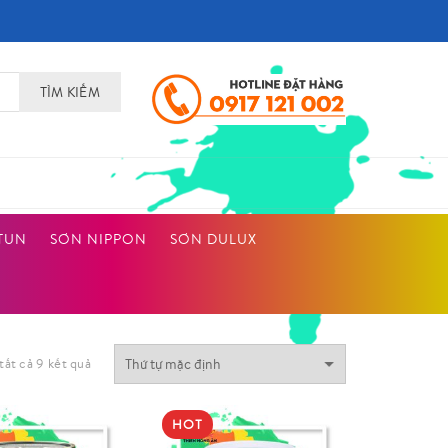
TÌM KIẾM
TUN
SƠN NIPPON
SƠN DULUX
tất cả 9 kết quả
HOT