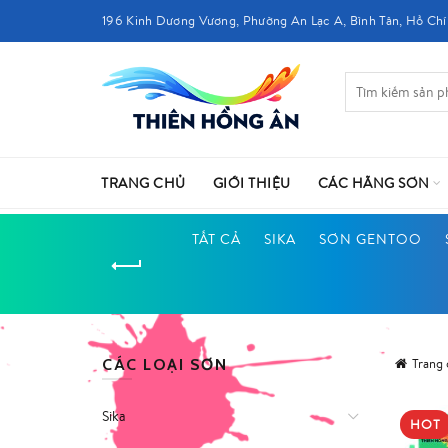
196 Kinh Dương Vương, Phường An Lạc A, Bình Tân, Hồ Chí
TRANG CHỦ
GIỚI THIỆU
CÁC HÃNG SƠN
TẤT CẢ
SIKA
SƠN GENTOO
CÁC LOẠI SƠN
Trang
Sika
HOT