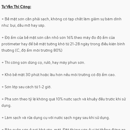
Tư Vấn Thi Công:
+ Bề mặt sơn cần phải sạch, không có tạp chất làm giảm sự bám dính
như: bụi, dầu mỡ hay sáp.
+ Độ ẩm của bề mặt sơn cần nhỏ sơn 16% theo máy đo độ ẩm của
protimeter hay để bề mặt tường khô từ 21-28 ngày trong điều kiện bình
thường (C, độ ẩm môi trường 80%)
+ Thi công sơn dùng cọ, rulô, hay máy phun sơn.
+ Khô bề mặt 30 phút hoặc lâu hơn nếu môi trường có độ ẩm cao.
+ Sơn lớp sau cách từ 1-2 giờ.
+ Pha sơn theo tỷ lệ không quá 10% nước sạch và khuấy đều trước khi sử
dụng.
+ Làm sạch và rửa dụng cụ với nước sạch ngay sau khi sử dụng.
+ Bảo quản sơn ở nơi khô ráo, mát. Đặt thùng sơn ở vị trí thẳng đứng an