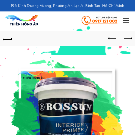
196 Kinh Dương Vương, Phường An Lạc A, Bình Tân, Hồ Chí Minh