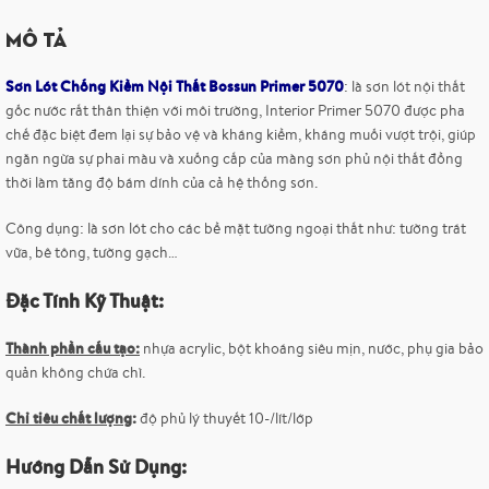
Mô tả
Sơn Lót Chống Kiềm Nội Thất Bossun Primer
5070
: là sơn lót nội thất
gốc nước rất thân thiện với môi trường, Interior Primer 5070 được pha
chế đặc biệt đem lại sự bảo vệ và kháng kiềm, kháng muối vượt trội, giúp
ngăn ngừa sự phai màu và xuống cấp của màng sơn phủ nội thất đồng
thời làm tăng độ bám dính của cả hệ thống sơn.
Công dụng: là sơn lót cho các bề mặt tường ngoại thất như: tường trát
vữa, bê tông, tường gạch…
Đặc Tính Kỹ Thuật:
Thành phần cấu tạo:
nhựa acrylic, bột khoáng siêu mịn, nước, phụ gia bảo
quản không chứa chì.
Chỉ tiêu chất lượng
:
độ phủ lý thuyết 10-/lít/lớp
Hướng Dẫn Sử Dụng: