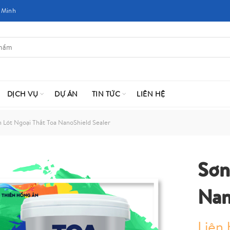
 Minh
DỊCH VỤ
DỰ ÁN
TIN TỨC
LIÊN HỆ
 Lót Ngoại Thất Toa NanoShield Sealer
Sơn
Nan
Liên 