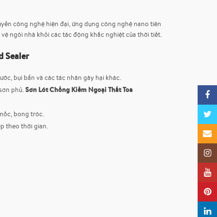
huyền công nghệ hiện đại, ứng dụng công nghệ nano tiên
 ngôi nhà khỏi các tác động khắc nghiệt của thời tiết.
d Sealer
ớc, bụi bẩn và các tác nhân gây hại khác.
Sơn Lót Chống Kiềm Ngoại Thất Toa
 sơn phủ.
Faceb
mốc, bong tróc.
Twitte
p theo thời gian.
Email
Insta
YouTu
Pinter
Linked