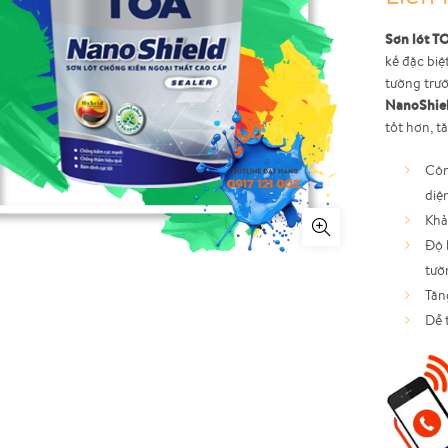
Sơn lót T
kế đặc bi
tường trư
NanoShie
tốt hơn, t
Côn
diệ
Khả
Độ 
tườ
Tăn
Dễ t