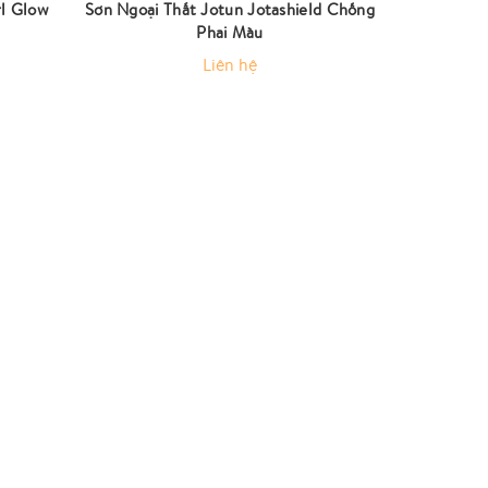
rl Glow
Sơn Ngoại Thất Jotun Jotashield Chống
Sơn Dulux
Phai Màu
Liên hệ