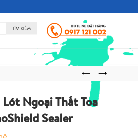
TÌM KIẾM
 Lót Ngoại Thất Toa
oShield Sealer
hệ