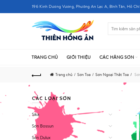
196 Kinh Dương Vương, Phường An Lạc A, Bình Tân, Hồ Chí
TRANG CHỦ
GIỚI THIỆU
CÁC HÃNG SƠN
Trang chủ
Sơn Toa
Sơn Ngoại Thất Toa
Sơn
CÁC LOẠI SƠN
Sika
Sơn Bossun
Sơn Dulux