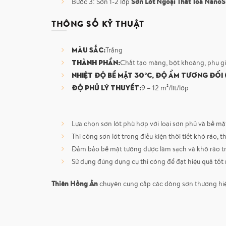
Sơn Lót Ngoại Thất Toa NanoSh
Bước 3: Sơn 1-2 lớp
THÔNG SỐ KỸ THUẬT
Màu sắc:
Trắng
Thành phần:
Chất tạo màng, bột khoáng, phụ g
Nhiệt độ bề mặt 30°C, độ ẩm tương đối 
Độ phủ lý thuyết:
9 – 12 m²/lít/lớp
Lựa chọn sơn lót phù hợp với loại sơn phủ và bề mặ
Thi công sơn lót trong điều kiện thời tiết khô ráo, 
Đảm bảo bề mặt tường được làm sạch và khô ráo trư
Sử dụng đúng dụng cụ thi công để đạt hiệu quả tốt 
Thiên Hồng Ân
chuyên cung cấp các dòng sơn thương hiệu