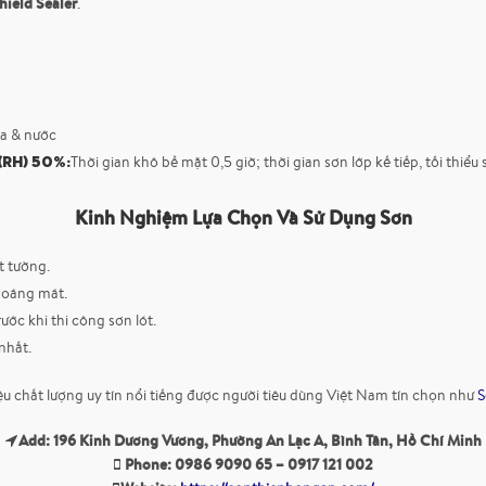
ield Sealer
.
ia & nước
(RH) 50%:
Thời gian khô bề mặt 0,5 giờ; thời gian sơn lớp kế tiếp, tối thiểu 
Kinh Nghiệm Lựa Chọn Và Sử Dụng Sơn
t tường.
thoáng mát.
ớc khi thi công sơn lót.
nhất.
 chất lượng uy tín nổi tiếng được người tiêu dùng Việt Nam tín chọn như
S
Add: 196 Kinh Dương Vương, Phường An Lạc A, Bình Tân, Hồ Chí Minh
Phone: 0986 9090 65 – 0917 121 002