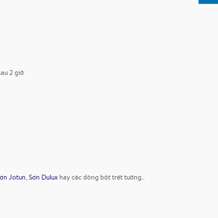
sau 2 giờ
ơn Jotun
,
Sơn Dulux
hay các dòng bột trét tường..