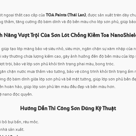
TOA Paints (Thái Lan)
lót ngoại thất cao cấp của
, được sản xuất trên dây c
thấm, tăng cường độ bám dính và độ bền màu cho lớp sơn phủ, giúp bảo vệ
h Năng Vượt Trội Của Sơn Lót Chống Kiềm Toa NanoShiel
iúp tạo lớp màng bảo vệ siêu nhỏ, siêu mịn, ngăn chặn sự xâm nhập của nư
 xây thường chứa lượng kiềm cao, gây ảnh hưởng đến độ bền màu của lớp
 trội, bảo vệ lớp sơn phủ khỏi tình trạng phai màu, bong tróc.
găn chặn nước mưa thấm vào tường, bảo vệ công trình khỏi tình trạng ẩm 
ờng độ bám dính giữa lớp sơn phủ và bề mặt tường, giúp lớp sơn phủ bền đẹ
nền hoàn hảo, giúp lớp sơn phủ lên màu đều đẹp và bền màu hơn.
 nano độc quyền.
Hướng Dẫn Thi Công Sơn Đúng Kỹ Thuật
i bỏ bụi bẩn, rêu mốc.
 nhà sản xuất.