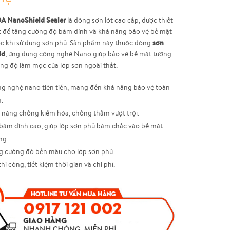
OA NanoShield Sealer
là dòng sơn lót cao cấp, được thiết
ệt để tăng cường độ bám dính và khả năng bảo vệ bề mặt
sơn
ớc khi sử dụng sơn phủ. Sản phẩm này thuộc dòng
ld
, ứng dụng công nghệ Nano giúp bảo vệ bề mặt tường
ăng độ làm mọc của lớp sơn ngoài thất.
g nghệ nano tiên tiến, mang đến khả năng bảo vệ toàn
n.
 năng chống kiềm hóa, chống thấm vượt trội.
bám dính cao, giúp lớp sơn phủ bám chắc vào bề mặt
ng.
g cường độ bền màu cho lớp sơn phủ.
hi công, tiết kiệm thời gian và chi phí.