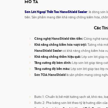
Mô tả
Sơn Lót Ngoại Thất Toa NanoShield Sealer
: là dòng sơn 
tiến. Sản phẩm mang đến khả năng chống kiềm hóa, chống 
Các Tín
Công nghệ NanoShield tiên tiến:
Công nghệ nano g
Khả năng chống kiềm hóa vượt trội:
Tường nhà mới
NanoShield Sealer
có khả năng chống kiềm hóa vượt
Khả năng chống thấm hiệu quả:
Lớp sơn lót giúp n
Tăng cường độ bám dính:
Lớp sơn lót giúp tăng cư
Tăng cường độ bền màu:
Lớp sơn lót giúp tạo lớp 
Sơn TOA NanoShield
là sản phẩm mang công nghệ
Bước 1: Chuẩn bị bề mặt tường sạch sẽ, khô ráo, loạ
Bước 2: Pha loãng sơn lót theo tỷ lệ hướng dẫn của