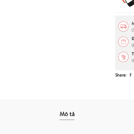
(
(
T
(
Share
Mô tả