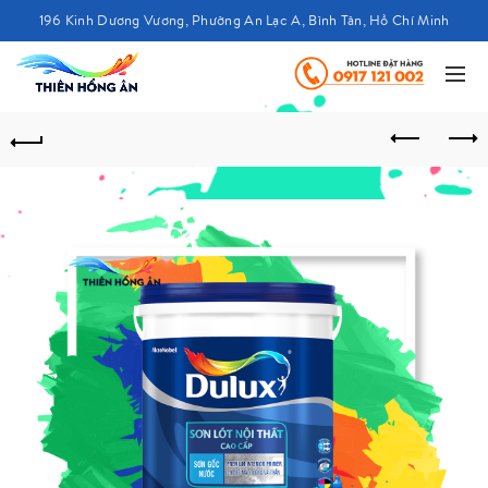
196 Kinh Dương Vương, Phường An Lạc A, Bình Tân, Hồ Chí Minh