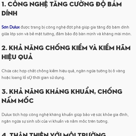
1. Công Nghệ Tăng Cường Độ Bám
Dính
Sơn Dulux
được trang bị công nghệ đột phá giúp gia tăng độ bám dính
giữa lớp sơn và bề mặt tường, đảm bảo độ bàn mịnh và kháng mài mòn.
2. Khả Năng Chống Kiềm Và Kiềm Hãm
Hiệu Quả
Chứa các hợp chất chống kiềm hiệu quả, ngăn ngừa tường bị ố vàng
hoặc loang lổ sǪ thời gian sử dụng.
3. Khả Năng Kháng Khuẩn, Chống
Nấm Mốc
Dulux tích hợp công nghệ kháng khuẩn giúp bảo vệ sức khỏe gia đình,
ngăn ngừa sự sinh sối của vi khuẩn và nấm mốc trên tường.
4. Thân Thiện Với Môi Trường