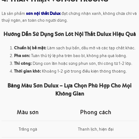
sơn nội thất Dulux
Là sản phẩm
đạt chứng nhận xanh, không chứa chì và
thuỷ ngân, an toàn cho người dùng.
Hướng Dẫn Sử Dụng Sơn Lót Nội Thất Dulux Hiệu Quả
Chuẩn bị bề mặt:
Làm sạch bụi bẩn, dầu mỡ và các tạp chất khác.
Pha sơn:
Tuân thủ tỷ lệ pha trên bao bì, không pha quá loãng.
Thi công:
Dùng con lăn hoặc súng phun sơn, thi công từ 1-2 lớp.
Thời gian khô:
Khoảng 1-2 giờ trong điều kiện thông thoáng.
Bảng Màu Sơn Dulux – Lựa Chọn Phù Hợp Cho Mọi
Không Gian
Màu sơn
Phong cách
Trắng ngà
Thanh lịch, hiện đại