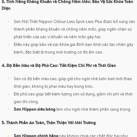
3. Tính Năng Kháng Khuẩn và Chống Nấm Mốc: Bảo Vệ Sức Khỏe Toàn
Diện
Sơn Nội Thất Nippon Odour-Less Spot-Less Plus được bổ sung các
thành phần kháng khuẩn và chống nấm mốc, giúp ngăn chặn sự
phát triển của các vi khuẩn và nấm mốc gây hại.
Điều này giúp bảo vệ sức khỏe gia đình bạn khỏi các tác nhân gây
bệnh, đặc biệt là trong môi trường có độ ẩm cao.
4. Độ Bền Màu và Độ Phủ Cao: Tiết Kiệm Chi Phí và Thời Gian
Sơn có độ bền màu cao, giúp giữ cho ngôi nhà luôn tươi mới theo
thời gian, không bị phai màu hay bong tróc.
Độ phủ cao giúp tiết kiệm lượng sơn sử dụng, giảm chi phí và thời
gian thi công.
Sơn Nippon siêu bóng
làm cho ngôi nhà thêm phần sang trọng.
5. Thành Phần An Toàn, Thân Thiện Với Môi Trường
Sơn Nippon chính hãng
này không chứa các chất độc hại như