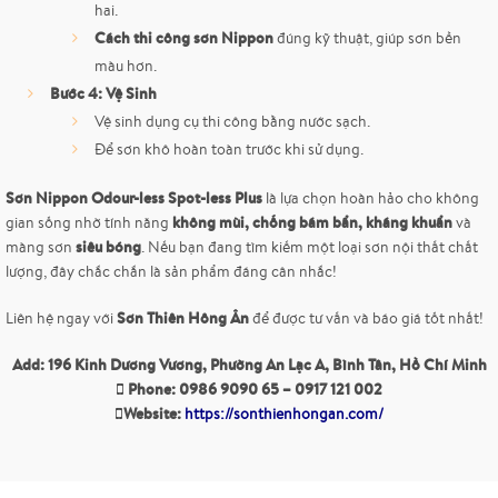
hai.
Cách thi công sơn Nippon
đúng kỹ thuật, giúp sơn bền
màu hơn.
Bước 4: Vệ Sinh
Vệ sinh dụng cụ thi công bằng nước sạch.
Để sơn khô hoàn toàn trước khi sử dụng.
Sơn Nippon Odour-less Spot-less Plus
là lựa chọn hoàn hảo cho không
không mùi, chống bám bẩn, kháng khuẩn
gian sống nhờ tính năng
và
siêu bóng
màng sơn
. Nếu bạn đang tìm kiếm một loại sơn nội thất chất
lượng, đây chắc chắn là sản phẩm đáng cân nhắc!
Sơn Thiên Hông Ân
Liên hệ ngay với
để được tư vấn và báo giá tốt nhất!
Add: 196 Kinh Dương Vương, Phường An Lạc A, Bình Tân, Hồ Chí Minh
Phone: 0986 9090 65 – 0917 121 002
Website:
https://sonthienhongan.com/