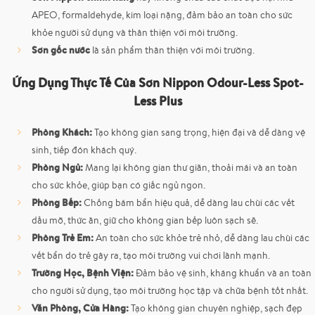
APEO, formaldehyde, kim loại nặng, đảm bảo an toàn cho sức
khỏe người sử dụng và thân thiện với môi trường.
Sơn gốc nước
là sản phẩm thân thiện với môi trường.
Ứng Dụng Thực Tế Của Sơn Nippon Odour-Less Spot-
Less Plus
Phòng Khách:
Tạo không gian sang trọng, hiện đại và dễ dàng vệ
sinh, tiếp đón khách quý.
Phòng Ngủ:
Mang lại không gian thư giãn, thoải mái và an toàn
cho sức khỏe, giúp bạn có giấc ngủ ngon.
Phòng Bếp:
Chống bám bẩn hiệu quả, dễ dàng lau chùi các vết
dầu mỡ, thức ăn, giữ cho không gian bếp luôn sạch sẽ.
Phòng Trẻ Em:
An toàn cho sức khỏe trẻ nhỏ, dễ dàng lau chùi các
vết bẩn do trẻ gây ra, tạo môi trường vui chơi lành mạnh.
Trường Học, Bệnh Viện:
Đảm bảo vệ sinh, kháng khuẩn và an toàn
cho người sử dụng, tạo môi trường học tập và chữa bệnh tốt nhất.
Văn Phòng, Cửa Hàng:
Tạo không gian chuyên nghiệp, sạch đẹp