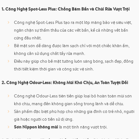
1. Công Nghệ Spot-Less Plus: Chống Bám Bẩn và Chùi Rửa Vượt Trội
Công nghệ Spot-Less Plus tạo ra một lớp màng bảo vệ siêu việt,
ngăn chặn sự thẩm thấu của các vết bẩn, kể cả những vết bẩn
cứng đầu nhất.
Bề mặt sơn dễ dàng được làm sạch chỉ với một chiếc khăn ẩm,
không cần sử dụng chất tẩy rửa mạnh.
Điều này giúp cho bề mặt tường luôn sáng bóng, sạch đẹp, đồng
thời tiết kiệm thời gian và công sức vệ sinh.
2. Công Nghệ Odour-Less: Không Mùi Khó Chịu, An Toàn Tuyệt Đối
Công nghệ Odour-Less tiên tiến giúp loại bỏ hoàn toàn mùi sơn
khó chịu, mang đến không gian sống trong lành và dễ chịu.
Sản phẩm đặc biệt phù hợp cho những gia đình có trẻ nhỏ, người
già hoặc người có tiền sử dị ứng.
Sơn Nippon không mùi
là một tính năng vượt trội.