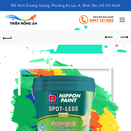
196 Kinh Dương Vương, Phường An Lạc A, Bình Tân, Hồ Chí Minh