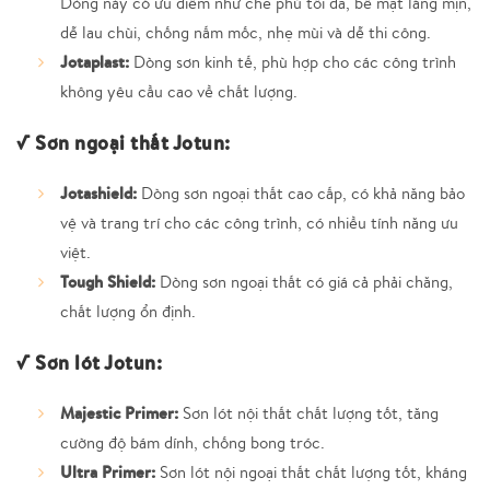
Dòng này có ưu điểm như che phủ tối đa, bề mặt láng mịn,
dễ lau chùi, chống nấm mốc, nhẹ mùi và dễ thi công.
Jotaplast:
Dòng sơn kinh tế, phù hợp cho các công trình
không yêu cầu cao về chất lượng.
√ Sơn ngoại thất Jotun:
Jotashield:
Dòng sơn ngoại thất cao cấp, có khả năng bảo
vệ và trang trí cho các công trình, có nhiều tính năng ưu
việt.
Tough Shield:
Dòng sơn ngoại thất có giá cả phải chăng,
chất lượng ổn định.
√ Sơn lót Jotun:
Majestic Primer:
Sơn lót nội thất chất lượng tốt, tăng
cường độ bám dính, chống bong tróc.
Ultra Primer:
Sơn lót nội ngoại thất chất lượng tốt, kháng