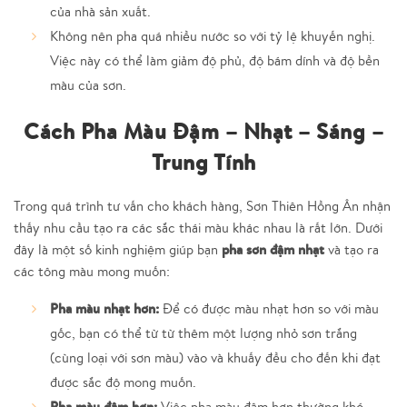
của nhà sản xuất.
Không nên pha quá nhiều nước so với tỷ lệ khuyến nghị.
Việc này có thể làm giảm độ phủ, độ bám dính và độ bền
màu của sơn.
Cách Pha Màu Đậm – Nhạt – Sáng –
Trung Tính
Trong quá trình tư vấn cho khách hàng, Sơn Thiên Hồng Ân nhận
thấy nhu cầu tạo ra các sắc thái màu khác nhau là rất lớn. Dưới
pha sơn đậm nhạt
đây là một số kinh nghiệm giúp bạn
và tạo ra
các tông màu mong muốn:
Pha màu nhạt hơn:
Để có được màu nhạt hơn so với màu
gốc, bạn có thể từ từ thêm một lượng nhỏ sơn trắng
(cùng loại với sơn màu) vào và khuấy đều cho đến khi đạt
được sắc độ mong muốn.
Pha màu đậm hơn:
Việc pha màu đậm hơn thường khó