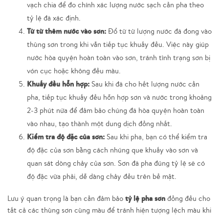
vạch chia để đo chính xác lượng nước sạch cần pha theo
tỷ lệ đã xác định.
Từ từ thêm nước vào sơn:
Đổ từ từ lượng nước đã đong vào
thùng sơn trong khi vẫn tiếp tục khuấy đều. Việc này giúp
nước hòa quyện hoàn toàn vào sơn, tránh tình trạng sơn bị
vón cục hoặc không đều màu.
Khuấy đều hỗn hợp:
Sau khi đã cho hết lượng nước cần
pha, tiếp tục khuấy đều hỗn hợp sơn và nước trong khoảng
2-3 phút nữa để đảm bảo chúng đã hòa quyện hoàn toàn
vào nhau, tạo thành một dung dịch đồng nhất.
Kiểm tra độ đặc của sơn:
Sau khi pha, bạn có thể kiểm tra
độ đặc của sơn bằng cách nhúng que khuấy vào sơn và
quan sát dòng chảy của sơn. Sơn đã pha đúng tỷ lệ sẽ có
độ đặc vừa phải, dễ dàng chảy đều trên bề mặt.
tỷ lệ pha sơn
Lưu ý quan trọng là bạn cần đảm bảo
đồng đều cho
tất cả các thùng sơn cùng màu để tránh hiện tượng lệch màu khi