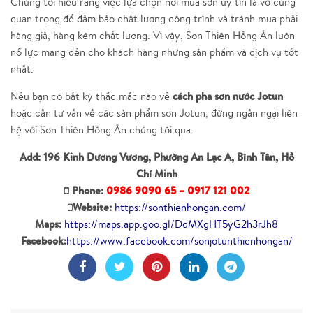
Chúng tôi hiểu rằng việc lựa chọn nơi mua sơn uy tín là vô cùng
quan trọng để đảm bảo chất lượng công trình và tránh mua phải
hàng giả, hàng kém chất lượng. Vì vậy, Sơn Thiên Hồng Ân luôn
nỗ lực mang đến cho khách hàng những sản phẩm và dịch vụ tốt
nhất.
cách pha sơn nước Jotun
Nếu bạn có bất kỳ thắc mắc nào về
hoặc cần tư vấn về các sản phẩm sơn Jotun, đừng ngần ngại liên
hệ với Sơn Thiên Hồng Ân chúng tôi qua:
Add: 196 Kinh Dương Vương, Phường An Lạc A, Bình Tân, Hồ
Chí Minh
Phone:
0986 9090 65 – 0917 121 002
Website:
https://sonthienhongan.com/
Maps:
https://maps.app.goo.gl/DdMXgHT5yG2h3rJh8
Facebook:
https://www.facebook.com/sonjotunthienhongan/