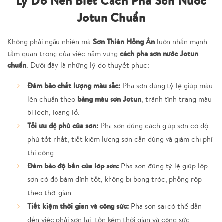
Lý Do Nên Biết Cách Pha Sơn Nước
Jotun Chuẩn
Sơn Thiên Hồng Ân
Không phải ngẫu nhiên mà
luôn nhấn mạnh
cách pha sơn nước Jotun
tầm quan trọng của việc nắm vững
chuẩn
. Dưới đây là những lý do thuyết phục:
Đảm bảo chất lượng màu sắc:
Pha sơn đúng tỷ lệ giúp màu
bảng màu sơn Jotun
lên chuẩn theo
, tránh tình trạng màu
bị lệch, loang lổ.
Tối ưu độ phủ của sơn:
Pha sơn đúng cách giúp sơn có độ
phủ tốt nhất, tiết kiệm lượng sơn cần dùng và giảm chi phí
thi công.
Đảm bảo độ bền của lớp sơn:
Pha sơn đúng tỷ lệ giúp lớp
sơn có độ bám dính tốt, không bị bong tróc, phồng rộp
theo thời gian.
Tiết kiệm thời gian và công sức:
Pha sơn sai có thể dẫn
đến việc phải sơn lại, tốn kém thời gian và công sức.