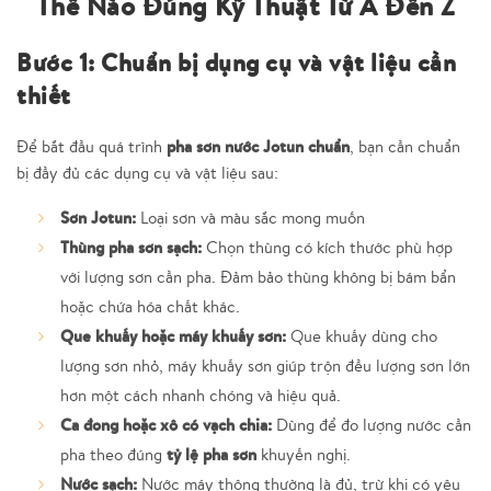
Thế Nào Đúng Kỹ Thuật Từ A Đến Z
Bước 1: Chuẩn bị dụng cụ và vật liệu cần
thiết
pha sơn nước Jotun chuẩn
Để bắt đầu quá trình
, bạn cần chuẩn
bị đầy đủ các dụng cụ và vật liệu sau:
Sơn Jotun:
Loại sơn và màu sắc mong muốn
Thùng pha sơn sạch:
Chọn thùng có kích thước phù hợp
với lượng sơn cần pha. Đảm bảo thùng không bị bám bẩn
hoặc chứa hóa chất khác.
Que khuấy hoặc máy khuấy sơn:
Que khuấy dùng cho
lượng sơn nhỏ, máy khuấy sơn giúp trộn đều lượng sơn lớn
hơn một cách nhanh chóng và hiệu quả.
Ca đong hoặc xô có vạch chia:
Dùng để đo lượng nước cần
tỷ lệ pha sơn
pha theo đúng
khuyến nghị.
Nước sạch:
Nước máy thông thường là đủ, trừ khi có yêu