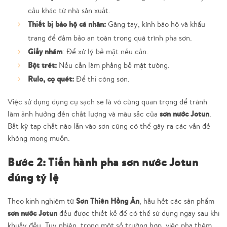
cầu khác từ nhà sản xuất.
Thiết bị bảo hộ cá nhân:
Găng tay, kính bảo hộ và khẩu
trang để đảm bảo an toàn trong quá trình pha sơn.
Giấy nhám
: Để xử lý bề mặt nếu cần.
Bột trét:
Nếu cần làm phẳng bề mặt tường.
Rulo, cọ quét:
Để thi công sơn.
Việc sử dụng dụng cụ sạch sẽ là vô cùng quan trọng để tránh
sơn nước Jotun
làm ảnh hưởng đến chất lượng và màu sắc của
.
Bất kỳ tạp chất nào lẫn vào sơn cũng có thể gây ra các vấn đề
không mong muốn.
Bước 2: Tiến hành pha sơn nước Jotun
đúng tỷ lệ
Sơn Thiên Hồng Ân
Theo kinh nghiệm từ
, hầu hết các sản phẩm
sơn nước Jotun
đều được thiết kế để có thể sử dụng ngay sau khi
khuấy đều. Tuy nhiên, trong một số trường hợp, việc pha thêm