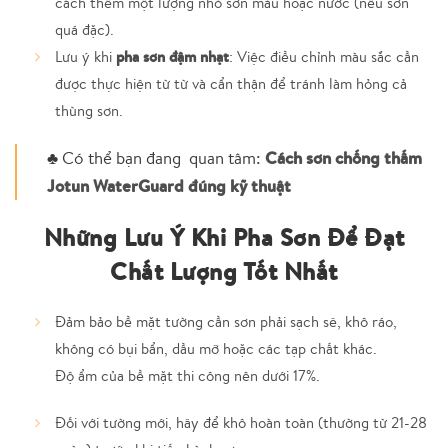
cách thêm một lượng nhỏ sơn màu hoặc nước (nếu sơn
quá đặc).
pha sơn đậm nhạt
Lưu ý khi
: Việc điều chỉnh màu sắc cần
được thực hiện từ từ và cẩn thận để tránh làm hỏng cả
thùng sơn.
♣ Có thể bạn đang quan tâm:
Cách sơn chống thấm
Jotun WaterGuard đúng kỹ thuật
Những Lưu Ý Khi Pha Sơn Để Đạt
Chất Lượng Tốt Nhất
Đảm bảo bề mặt tường cần sơn phải sạch sẽ, khô ráo,
không có bụi bẩn, dầu mỡ hoặc các tạp chất khác.
Độ ẩm của bề mặt thi công nên dưới 17%.
Đối với tường mới, hãy để khô hoàn toàn (thường từ 21-28