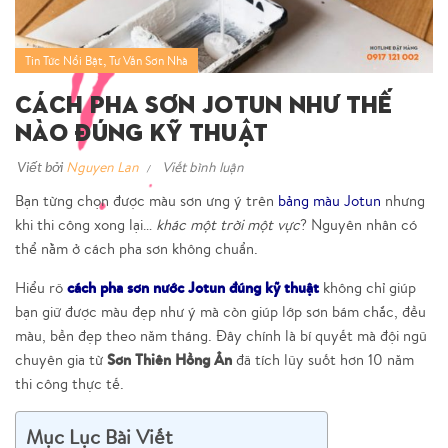
,
Tin Tức Nổi Bật
Tư Vấn Sơn Nhà
Cách Pha Sơn Jotun Như Thế
Nào Đúng Kỹ Thuật
Viết bởi
Nguyen Lan
Viết bình luận
Bạn từng chọn được màu sơn ưng ý trên
bảng màu Jotun
nhưng
khi thi công xong lại…
khác một trời một vực
? Nguyên nhân có
thể nằm ở cách pha sơn không chuẩn.
cách pha sơn nước Jotun đúng kỹ thuật
Hiểu rõ
không chỉ giúp
bạn giữ được màu đẹp như ý mà còn giúp lớp sơn bám chắc, đều
màu, bền đẹp theo năm tháng. Đây chính là bí quyết mà đội ngũ
Sơn Thiên Hồng Ân
chuyên gia từ
đã tích lũy suốt hơn 10 năm
thi công thực tế.
Mục Lục Bài Viết