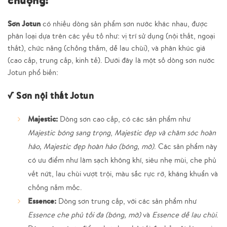
chuộng:
Sơn Jotun
có nhiều dòng sản phẩm sơn nước khác nhau, được
phân loại dựa trên các yếu tố như: vị trí sử dụng (nội thất, ngoại
thất), chức năng (chống thấm, dễ lau chùi), và phân khúc giá
(cao cấp, trung cấp, kinh tế). Dưới đây là một số dòng sơn nước
Jotun phổ biến:
√ Sơn nội thất Jotun
Majestic:
Dòng sơn cao cấp, có các sản phẩm như
Majestic bóng sang trọng
,
Majestic đẹp và chăm sóc hoàn
hảo, Majestic đẹp hoàn hảo (bóng, mờ)
. Các sản phẩm này
có ưu điểm như làm sạch không khí, siêu nhẹ mùi, che phủ
vết nứt, lau chùi vượt trội, màu sắc rực rỡ, kháng khuẩn và
chống nấm mốc.
Essence:
Dòng sơn trung cấp, với các sản phẩm như
Essence che phủ tối đa (bóng, mờ)
và
Essence dễ lau chùi
.