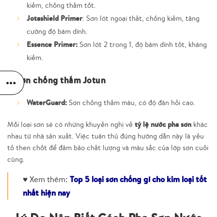
kiềm, chống thấm tốt.
Jotashield Primer
:
Sơn lót ngoại thất, chống kiềm, tăng
cường độ bám dính.
Essence Primer:
Sơn lót 2 trong 1, độ bám dính tốt, kháng
kiềm.
√ Sơn chống thấm Jotun
WaterGuard:
Sơn chống thấm màu, có độ đàn hồi cao.
tỷ lệ nước pha sơn
Mỗi loại sơn sẽ có những khuyến nghị về
khác
nhau từ nhà sản xuất. Việc tuân thủ đúng hướng dẫn này là yếu
tố then chốt để đảm bảo chất lượng và màu sắc của lớp sơn cuối
cùng.
♥ Xem thêm:
Top 5 loại sơn chống gỉ cho kim loại tốt
nhất hiện nay