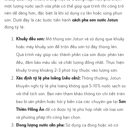
một lượng nước sạch vừa phải có thể giúp quá trình thi công trở
nên dễ dàng hơn, đặc biệt là khi sử dụng cọ lăn hoặc súng phun
cách pha sơn nước Jotun
sơn. Dưới đây là các bước tiến hành
đúng tỷ lệ:
Khuấy đều sơn:
Mở thùng sơn Jotun và sử dụng que khuấy
hoặc máy khuấy sơn để trộn đều sơn từ đáy thùng lên.
Quá trình này giúp các thành phần của sơn được phân tán
đều, đảm bảo màu sắc và chất lượng đồng nhất. Thực hiện
khuấy trong khoảng 2-3 phút tùy thuộc vào lượng sơn.
Xác định tỷ lệ pha loãng (nếu cần):
Thông thường, Jotun
khuyến nghị tỷ lệ pha loãng không quá 5-10% nước sạch so
với thể tích sơn. Bạn nên tham khảo thông tin chi tiết trên
Sơn
bao bì sản phẩm hoặc hỏi ý kiến của các chuyên gia tại
Thiên Hồng Ân
để có được tỷ lệ phù hợp nhất với loại sơn
và phương pháp thi công bạn chọn.
Đong lượng nước cần pha:
Sử dụng ca đong hoặc xô có