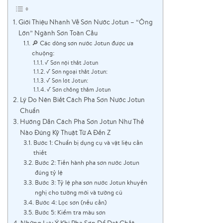
Giới Thiệu Nhanh Về Sơn Nước Jotun – “Ông
Lớn” Ngành Sơn Toàn Cầu
🔎 Các dòng sơn nước Jotun được ưa
chuộng:
√ Sơn nội thất Jotun
√ Sơn ngoại thất Jotun:
√ Sơn lót Jotun:
√ Sơn chống thấm Jotun
Lý Do Nên Biết Cách Pha Sơn Nước Jotun
Chuẩn
Hướng Dẫn Cách Pha Sơn Jotun Như Thế
Nào Đúng Kỹ Thuật Từ A Đến Z
Bước 1: Chuẩn bị dụng cụ và vật liệu cần
thiết
Bước 2: Tiến hành pha sơn nước Jotun
đúng tỷ lệ
Bước 3: Tỷ lệ pha sơn nước Jotun khuyến
nghị cho tường mới và tường cũ
Bước 4: Lọc sơn (nếu cần)
Bước 5: Kiểm tra màu sơn
Những Lưu Ý Khi Pha Sơn Để Đạt Chất