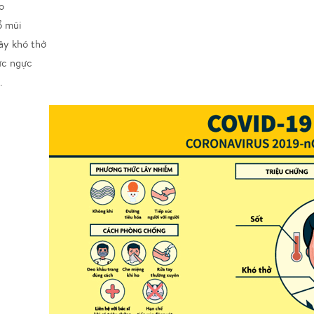
o
ổ mũi
ây khó thở
ức ngực
.