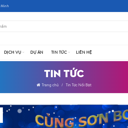
 Minh
DỊCH VỤ
DỰ ÁN
TIN TỨC
LIÊN HỆ
TIN TỨC
Trang chủ
Tin Tức Nổi Bật