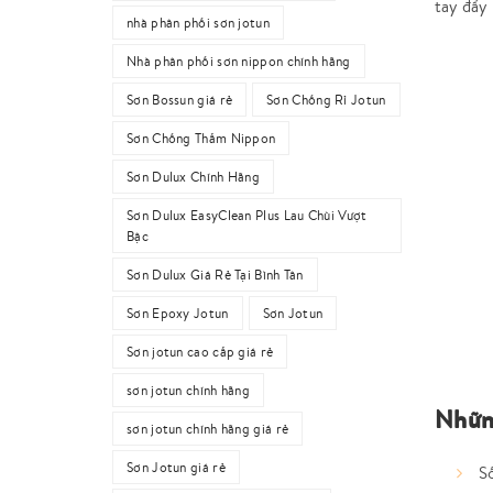
tay đẩy 
nhà phân phối sơn jotun
Nhà phân phối sơn nippon chính hãng
Sơn Bossun giá rẻ
Sơn Chống Rỉ Jotun
Sơn Chống Thấm Nippon
Sơn Dulux Chính Hãng
Sơn Dulux EasyClean Plus Lau Chùi Vượt
Bậc
Sơn Dulux Giá Rẻ Tại Bình Tân
Sơn Epoxy Jotun
Sơn Jotun
Sơn jotun cao cấp giá rẻ
sơn jotun chính hãng
Những
sơn jotun chính hãng giá rẻ
Sơn Jotun giá rẻ
S