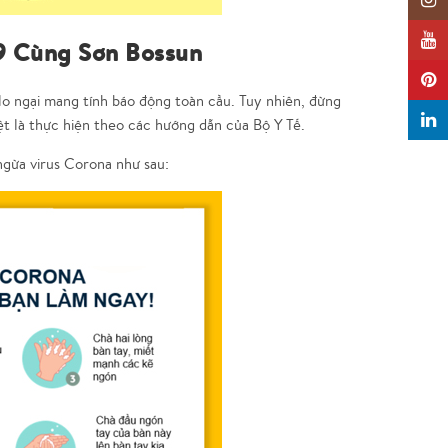
Insta
YouTu
9 Cùng Sơn Bossun
Pinter
lo ngại mang tính báo động toàn cầu. Tuy nhiên, đừng
Linked
ệt là thực hiện theo các hướng dẫn của Bộ Y Tế.
g ngừa virus Corona như sau: