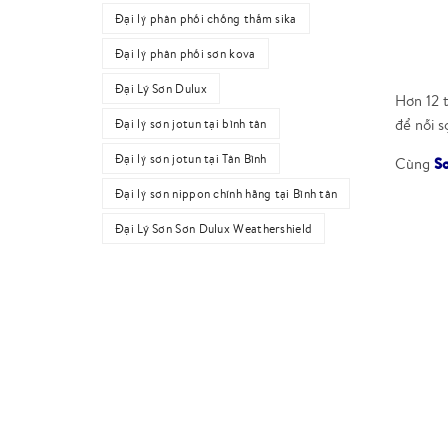
Đại lý phân phối chống thấm sika
Đại lý phân phối sơn kova
Đại Lý Sơn Dulux
Hơn 12 t
để nỗi s
Đại lý sơn jotun tại bình tân
Đại lý sơn jotun tại Tân Bình
S
Cùng
Đại lý sơn nippon chính hãng tại Bình tân
Đại Lý Sơn Sơn Dulux Weathershield