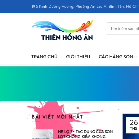
196 Kinh Dương Vương, Phường An Lạc A, Bình Tân, Hồ Chí
TRANG CHỦ
GIỚI THIỆU
CÁC HÃNG SƠN
BÀI VIẾT MỚI NHẤT
26
TH5
HÉ LỘ 7+ TÁC DỤNG CỦA SƠN
LÓT CHỐNG KIỀM KHÔNG