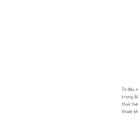
Từ đầu 
trong đó
thực hiệ
thoát kho