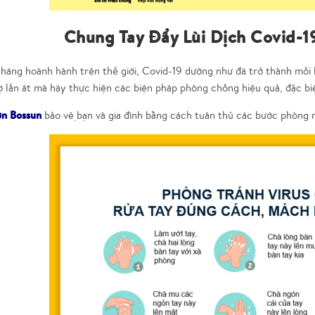
Chung Tay Đẩy Lùi Dịch Covid-1
háng hoành hành trên thế giới, Covid-19 dường như đã trở thành mối 
ợ lấn át mà hãy thực hiện các biện pháp phòng chống hiệu quả, đặc bi
ơn Bossun
bảo vệ bạn và gia đình bằng cách tuân thủ các bước phòn