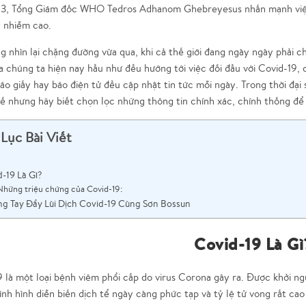
3, Tổng Giám đốc WHO Tedros Adhanom Ghebreyesus nhấn mạnh việc ng
 nhiễm cao.
g nhìn lại chặng đường vừa qua,
khi cả thế giới đang ngày ngày phải chố
 chúng ta hiện nay hầu như đều hướng tới việc đối đầu với Covid-19, 
báo giấy hay báo điện tử đều cập nhật tin tức mỗi ngày. Trong thời đại 
hế nhưng
hãy biết chọn lọc những thông tin chính xác, chính thống
để 
Lục Bài Viết
-19 Là Gì?
Những triệu chứng của Covid-19:
g Tay Đẩy Lùi Dịch Covid-19 Cùng Sơn Bossun
Covid-19 Là Gì
9 là một loại bệnh viêm phổi cấp do virus Corona gây ra. Được khởi 
nh hình diễn biến dịch tể ngày càng phức tạp và tỷ lệ tử vong rất ca