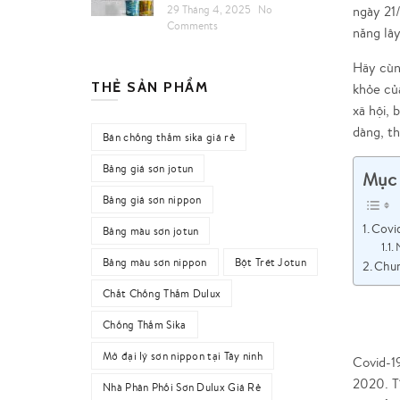
ngày 21/
29 Tháng 4, 2025
No
Comments
năng lây
Hãy cùn
THẺ SẢN PHẨM
khỏe của
xã hội, 
dàng, t
Bán chống thấm sika giá rẻ
Bảng giá sơn jotun
Mục 
Bảng giá sơn nippon
Covid
Bảng màu sơn jotun
Bảng màu sơn nippon
Bột Trét Jotun
Chun
Chất Chống Thấm Dulux
Chống Thấm Sika
Mở đại lý sơn nippon tại Tây ninh
Covid-1
2020. Tì
Nhà Phân Phối Sơn Dulux Giá Rẻ