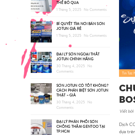
THỂ BỎ QUA
1 Tháng 5, 2025
No Comments
BÍ QUYẾT TÌM NƠI BÁN SƠN
JOTUN GIÁ RẺ
1 Tháng 5, 2025
No Comments
ĐẠI LÝ SƠN NGOẠI THẤT
JOTUN CHÍNH HÃNG
30 Tháng 4, 2025
No
Comments
Tin Tức 
Ch
SƠN JOTUN CÓ TỐT KHÔNG?
CÁCH PHÂN BIỆT SƠN JOTUN
Bo
THẬT – GIẢ
30 Tháng 4, 2025
No
Comments
Viết bởi
ĐẠI LÝ PHÂN PHỐI SƠN
Dịch CO
CHỐNG THẤM GENTOO TẠI
dựa trên
TP.HCM