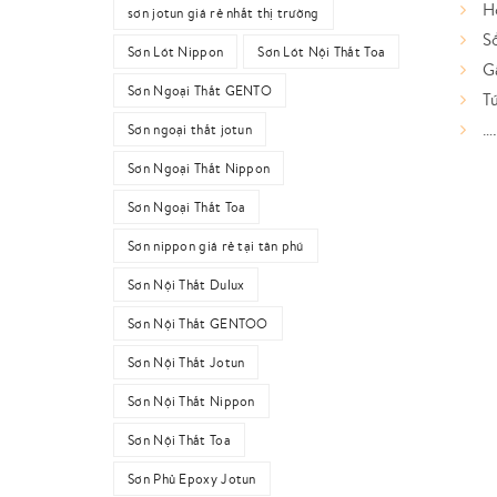
H
sơn jotun giá rẻ nhất thị trường
S
Sơn Lót Nippon
Sơn Lót Nội Thất Toa
G
Sơn Ngoại Thất GENTO
T
….
Sơn ngoại thất jotun
Sơn Ngoại Thất Nippon
Sơn Ngoại Thất Toa
Sơn nippon giá rẻ tại tân phú
Sơn Nội Thất Dulux
Sơn Nội Thất GENTOO
Sơn Nội Thất Jotun
Sơn Nội Thất Nippon
Sơn Nội Thất Toa
Sơn Phủ Epoxy Jotun