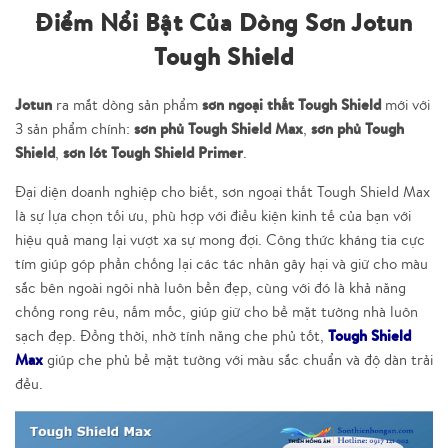
Điểm Nổi Bật Của Dòng Sơn Jotun
Tough Shield
Jotun
sơn ngoại thất Tough Shield
ra mắt dòng sản phẩm
mới với
sơn phủ Tough Shield Max
sơn phủ Tough
3 sản phẩm chính:
,
Shield
sơn lót Tough Shield Primer
,
.
Đại diện doanh nghiệp cho biết, sơn ngoại thất Tough Shield Max
là sự lựa chọn tối ưu, phù hợp với điều kiện kinh tế của bạn với
hiệu quả mang lại vượt xa sự mong đợi. Công thức kháng tia cực
tím giúp góp phần chống lại các tác nhân gây hại và giữ cho màu
sắc bên ngoài ngôi nhà luôn bền đẹp, cùng với đó là khả năng
chống rong rêu, nấm mốc, giúp giữ cho bề mặt tường nhà luôn
Tough Shield
sạch đẹp. Đồng thời, nhờ tính năng che phủ tốt,
Max
giúp che phủ bề mặt tường với màu sắc chuẩn và độ dàn trải
đều.