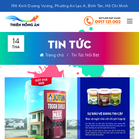
196 Kinh Dương Vương, Phường An Lạc A, Bình Tân, Hồ Chí Minh
14
TIN TỨC
TH4
Trang chủ
Tin Tức Nổi Bật