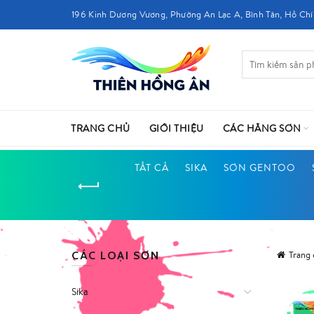
196 Kinh Dương Vương, Phường An Lạc A, Bình Tân, Hồ Chí
TRANG CHỦ
GIỚI THIỆU
CÁC HÃNG SƠN
TẤT CẢ
SIKA
SƠN GENTOO
CÁC LOẠI SƠN
Trang
Sika