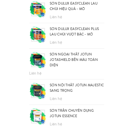
SƠN DULUX EASYCLEAN LAU
CHÙI HIỆU QUẢ - MỜ
Liên hệ
SƠN DULUX EASYCLEAN PLUS
LAU CHÙI VƯỢT BẬC - MỜ
Liên hệ
SƠN NGOẠI THẤT JOTUN
JOTASHIELD BỀN MÀU TOÀN
DIỆN
Liên hệ
SƠN NỘI THẤT JOTUN MAJESTIC
SANG TRỌNG
Liên hệ
SƠN TRẦN CHUYÊN DỤNG
JOTUN ESSENCE
Liên hệ