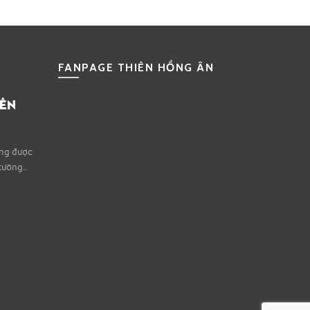
FANPAGE THIÊN HỒNG ÂN
IÊN
ếng được
tường..