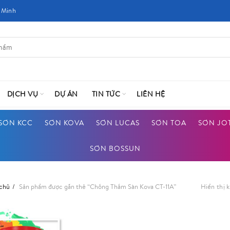
 Minh
DỊCH VỤ
DỰ ÁN
TIN TỨC
LIÊN HỆ
SƠN KCC
SƠN KOVA
SƠN LUCAS
SƠN TOA
SƠN JO
SƠN BOSSUN
 chủ
Sản phẩm được gắn thẻ “Chống Thấm Sàn Kova CT-11A”
Hiển thị 