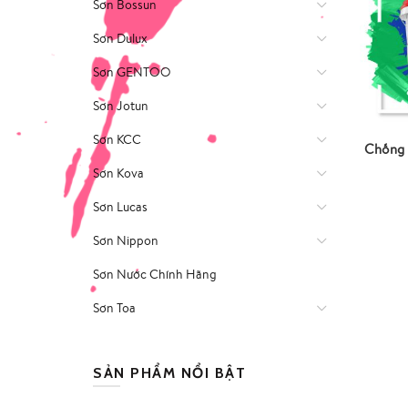
Sơn Bossun
Sơn Dulux
Sơn GENTOO
Sơn Jotun
Sơn KCC
Chống 
Sơn Kova
Sơn Lucas
Sơn Nippon
Sơn Nước Chính Hãng
Sơn Toa
SẢN PHẨM NỔI BẬT