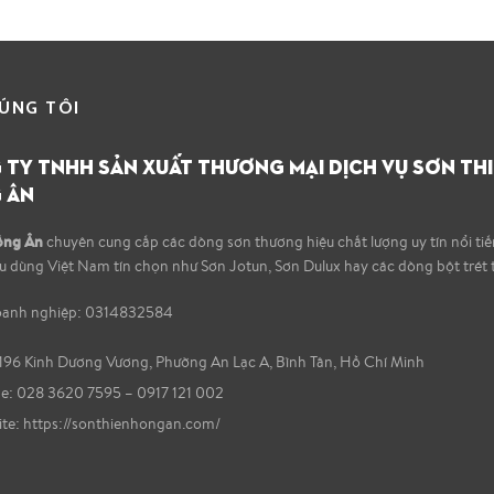
ÚNG TÔI
TY TNHH SẢN XUẤT THƯƠNG MẠI DỊCH VỤ SƠN TH
 ÂN
ồng Ân
chuyên cung cấp các dòng sơn thương hiệu chất lượng uy tín nổi ti
êu dùng Việt Nam tín chọn như Sơn Jotun, Sơn Dulux hay các dòng bột trét 
oanh nghiệp: 0314832584
196 Kinh Dương Vương, Phường An Lạc A, Bình Tân, Hồ Chí Minh
: 028 3620 7595 – 0917 121 002
te:
https://sonthienhongan.com/