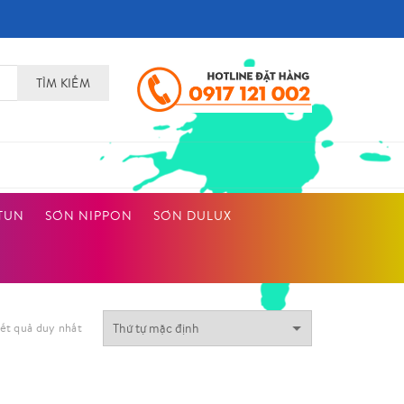
TÌM KIẾM
TUN
SƠN NIPPON
SƠN DULUX
kết quả duy nhất