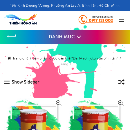
196 Kinh Dương Vương, Phường An Lạc A, Bình Tân, Hồ Chí Minh
DANH MỤC
Trang chủ
Sản phẩm được gắn thẻ “Đại lý sơn jotun tại bình tân”
Trang 3
Show Sidebar