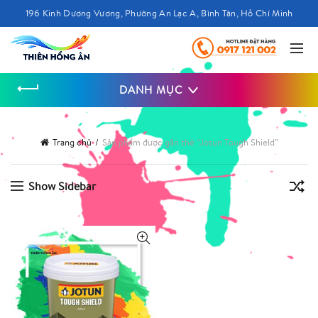
196 Kinh Dương Vương, Phường An Lạc A, Bình Tân, Hồ Chí Minh
DANH MỤC
Trang chủ
Sản phẩm được gắn thẻ “Jotun Tough Shield”
Show Sidebar