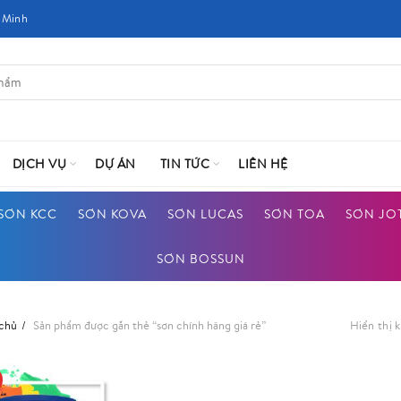
 Minh
DỊCH VỤ
DỰ ÁN
TIN TỨC
LIÊN HỆ
SƠN KCC
SƠN KOVA
SƠN LUCAS
SƠN TOA
SƠN JO
SƠN BOSSUN
 chủ
Sản phẩm được gắn thẻ “sơn chính hãng giá rẻ”
Hiển thị 