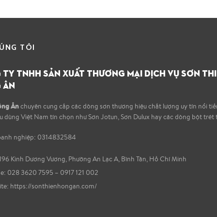
ÚNG TÔI
TY TNHH SẢN XUẤT THƯƠNG MẠI DỊCH VỤ SƠN TH
 ÂN
ồng Ân
chuyên cung cấp các dòng sơn thương hiệu chất lượng uy tín nổi ti
êu dùng Việt Nam tín chọn như Sơn Jotun, Sơn Dulux hay các dòng bột trét 
oanh nghiệp: 0314832584
196 Kinh Dương Vương, Phường An Lạc A, Bình Tân, Hồ Chí Minh
: 028 3620 7595 – 0917 121 002
te:
https://sonthienhongan.com/