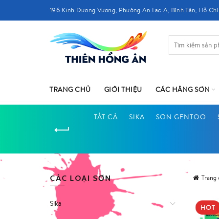
196 Kinh Dương Vương, Phường An Lạc A, Bình Tân, Hồ Chí
TRANG CHỦ
GIỚI THIỆU
CÁC HÃNG SƠN
TẤT CẢ
SIKA
SƠN GENTOO
CÁC LOẠI SƠN
Trang
Sika
HOT