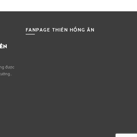
FANPAGE THIÊN HỒNG ÂN
IÊN
ếng được
tường..