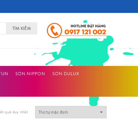
TÌM KIẾM
TUN
SƠN NIPPON
SƠN DULUX
kết quả duy nhất