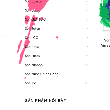
Sơn Bossun
Sơn Dulux
Sơn GENTOO
Sơn Jotun
Sơn KCC
Sơn
Majes
Sơn Kova
Sơn Lucas
Sơn Nippon
Sơn Nước Chính Hãng
Sơn Toa
SẢN PHẨM NỔI BẬT