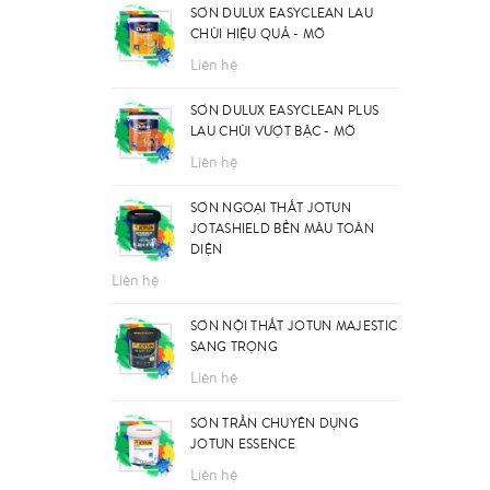
SƠN DULUX EASYCLEAN LAU
CHÙI HIỆU QUẢ - MỜ
Liên hệ
SƠN DULUX EASYCLEAN PLUS
LAU CHÙI VƯỢT BẬC - MỜ
Liên hệ
SƠN NGOẠI THẤT JOTUN
JOTASHIELD BỀN MÀU TOÀN
DIỆN
Liên hệ
SƠN NỘI THẤT JOTUN MAJESTIC
SANG TRỌNG
Liên hệ
SƠN TRẦN CHUYÊN DỤNG
JOTUN ESSENCE
Liên hệ