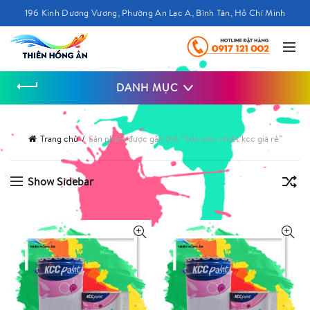
196 Kinh Dương Vương, Phường An Lạc A, Bình Tân, Hồ Chí Minh
DANH MỤC
Trang chủ
Sản phẩm được gắn thẻ “Sơn chịu nhiệt kcc giá rẻ”
Show Sidebar