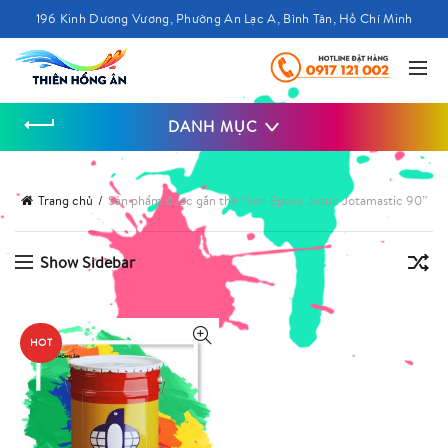
196 Kinh Dương Vương, Phường An Lạc A, Bình Tân, Hồ Chí Minh
DANH MỤC
Trang chủ
Sản phẩm được gắn thẻ “Sơn Epoxy Jotun Jotamastic 90”
Show Sidebar
HOT