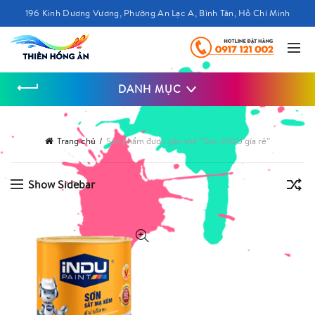
196 Kinh Dương Vương, Phường An Lạc A, Bình Tân, Hồ Chí Minh
DANH MỤC
Trang chủ
Sản phẩm được gắn thẻ “Sơn iNDU gía rẻ”
Show Sidebar