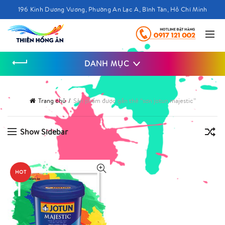
196 Kinh Dương Vương, Phường An Lạc A, Bình Tân, Hồ Chí Minh
DANH MỤC
Trang chủ
Sản phẩm được gắn thẻ “sơn jotun majestic”
Show Sidebar
HOT