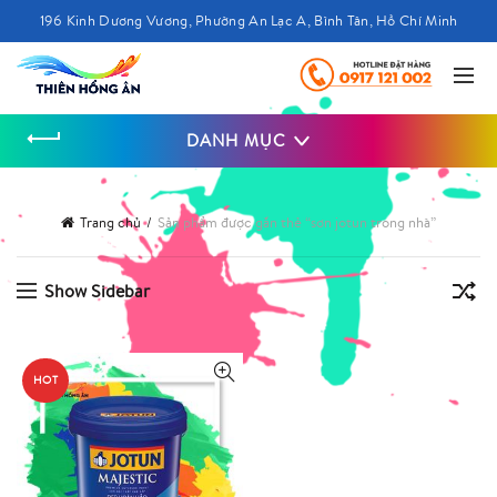
196 Kinh Dương Vương, Phường An Lạc A, Bình Tân, Hồ Chí Minh
DANH MỤC
Trang chủ
Sản phẩm được gắn thẻ “sơn jotun trong nhà”
Show Sidebar
HOT