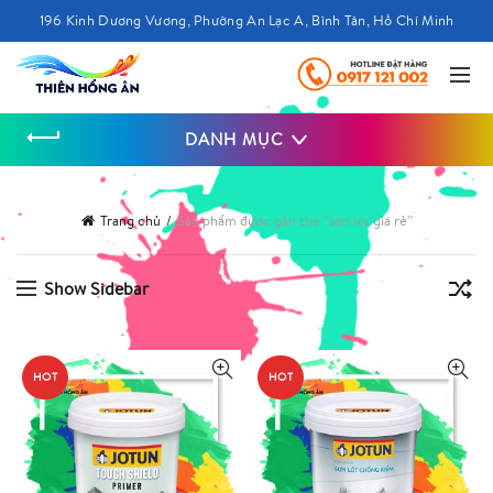
196 Kinh Dương Vương, Phường An Lạc A, Bình Tân, Hồ Chí Minh
DANH MỤC
Trang chủ
Sản phẩm được gắn thẻ “sơn lót giá rẻ”
Show Sidebar
HOT
HOT