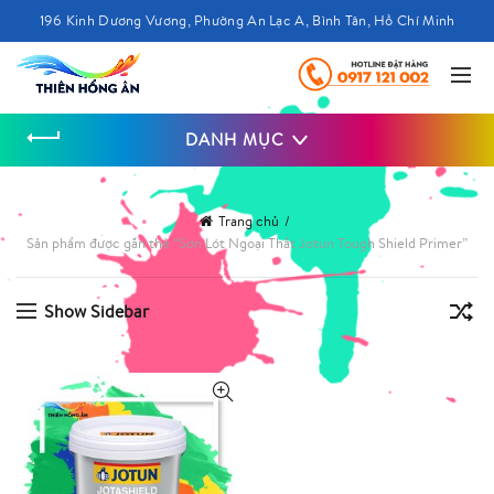
196 Kinh Dương Vương, Phường An Lạc A, Bình Tân, Hồ Chí Minh
DANH MỤC
Trang chủ
Sản phẩm được gắn thẻ “Sơn Lót Ngoại Thất Jotun Tough Shield Primer”
Show Sidebar