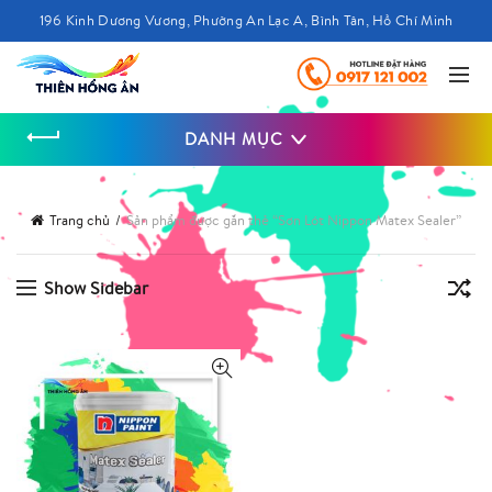
196 Kinh Dương Vương, Phường An Lạc A, Bình Tân, Hồ Chí Minh
DANH MỤC
Trang chủ
Sản phẩm được gắn thẻ “Sơn Lót Nippon Matex Sealer”
Show Sidebar