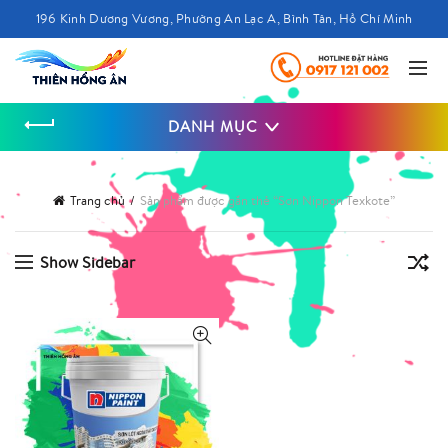
196 Kinh Dương Vương, Phường An Lạc A, Bình Tân, Hồ Chí Minh
DANH MỤC
Trang chủ
Sản phẩm được gắn thẻ “Sơn Nippon Texkote”
Show Sidebar