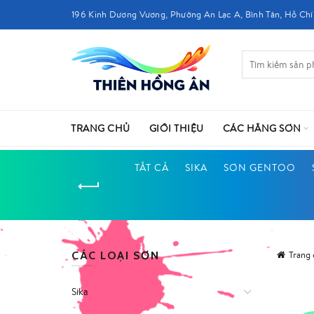
196 Kinh Dương Vương, Phường An Lạc A, Bình Tân, Hồ Chí
TRANG CHỦ
GIỚI THIỆU
CÁC HÃNG SƠN
TẤT CẢ
SIKA
SƠN GENTOO
CÁC LOẠI SƠN
Trang
Sika