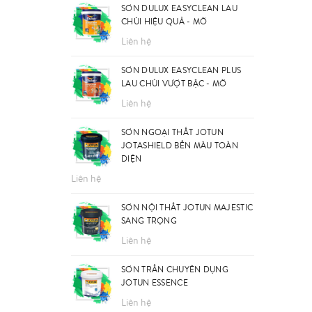
SƠN DULUX EASYCLEAN LAU
CHÙI HIỆU QUẢ - MỜ
Liên hệ
SƠN DULUX EASYCLEAN PLUS
LAU CHÙI VƯỢT BẬC - MỜ
Liên hệ
SƠN NGOẠI THẤT JOTUN
JOTASHIELD BỀN MÀU TOÀN
DIỆN
Liên hệ
SƠN NỘI THẤT JOTUN MAJESTIC
SANG TRỌNG
Liên hệ
SƠN TRẦN CHUYÊN DỤNG
JOTUN ESSENCE
Liên hệ