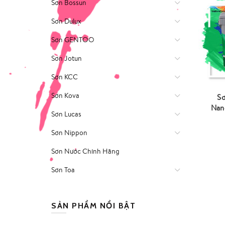
Sơn Bossun
Sơn Dulux
Sơn GENTOO
Sơn Jotun
Sơn KCC
Sơn Kova
Sơ
Nan
Sơn Lucas
Sơn Nippon
Sơn Nước Chính Hãng
Sơn Toa
SẢN PHẨM NỔI BẬT