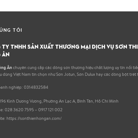
ÚNG TÔI
TY TNHH SẢN XUẤT THƯƠNG MẠI DỊCH VỤ SƠN TH
 ÂN
ồng Ân
chuyên cung cấp các dòng sơn thương hiệu chất lượng uy tín nổi ti
êu dùng Việt Nam tín chọn như Sơn Jotun, Sơn Dulux hay các dòng bột trét 
oanh nghiệp: 0314832584
196 Kinh Dương Vương, Phường An Lạc A, Bình Tân, Hồ Chí Minh
: 028 3620 7595 – 0917 121 002
te:
https://sonthienhongan.com/