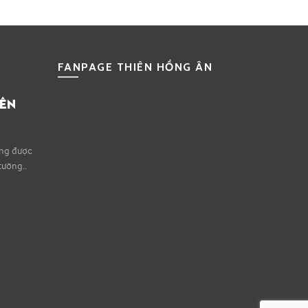
FANPAGE THIÊN HỒNG ÂN
IÊN
ếng được
tường..