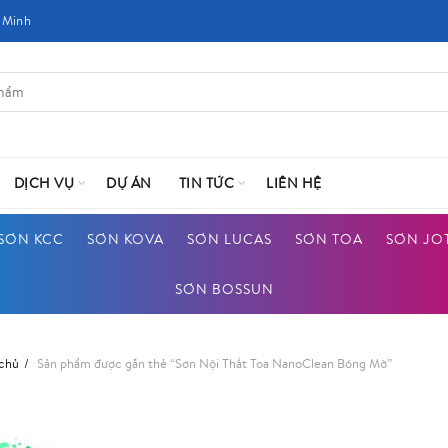
 Minh
DỊCH VỤ
DỰ ÁN
TIN TỨC
LIÊN HỆ
SƠN KCC
SƠN KOVA
SƠN LUCAS
SƠN TOA
SƠN JO
SƠN BOSSUN
 chủ
Sản phẩm được gắn thẻ “Sơn Nội Thất Toa NanoClean Bóng Mờ”