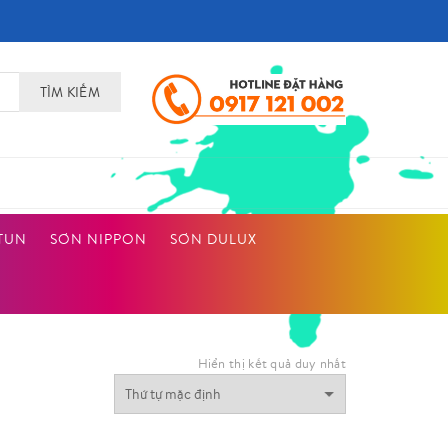
TÌM KIẾM
TUN
SƠN NIPPON
SƠN DULUX
Hiển thị kết quả duy nhất