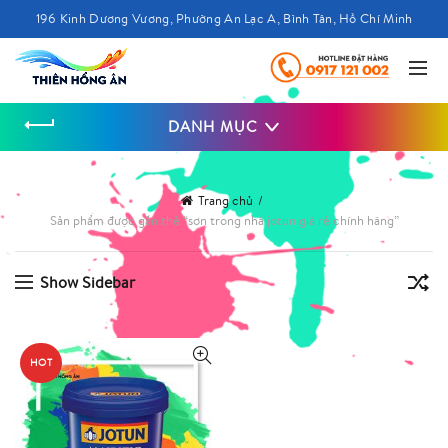
196 Kinh Dương Vương, Phường An Lạc A, Bình Tân, Hồ Chí Minh
DANH MỤC
Trang chủ
Sản phẩm được gắn thẻ “sơn trong nhà jotun giá rẻ chính hãng”
Show Sidebar
HOT