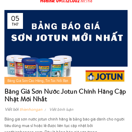
Hotline:
0917.121.002
Mr.Thế
05
TH7
,
Bảng Giá Sơn Các Hãng
Tin Tức Nổi Bật
Bảng Giá Sơn Nước Jotun Chính Hãng Cập
Nhật Mới Nhất
Viết bởi
thienhongan
Viết bình luận
Bảng giá sơn nước jotun chính hãng là bảng báo giá dành cho người
tiêu dùng mua sỉ hoặc lẻ được liên tục cập nhật bởi