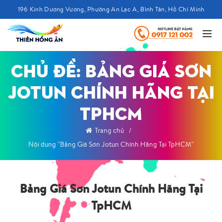
196 Kinh Dương Vương, Phường An Lạc A, Bình Tân, Hồ Chí Minh
CHỦ ĐỀ: BẢNG GIÁ SƠN
JOTUN CHÍNH HÃNG TẠI
TPHCM
Trang chủ
Nội dung "Bảng Giá Sơn Jotun Chính Hãng Tại TpHCM"
Bảng Giá Sơn Jotun Chính Hãng Tại
TpHCM