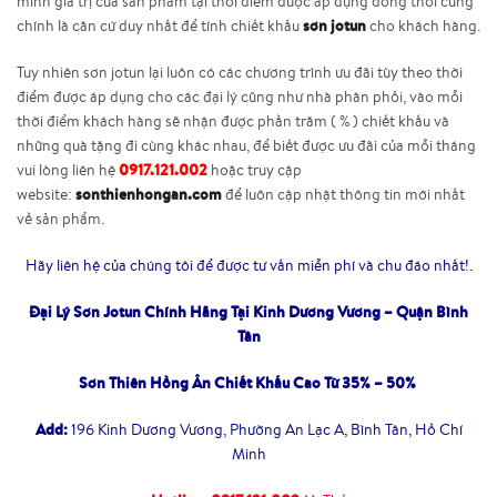
minh giá trị của sản phẩm tại thời điểm được áp dụng đồng thời cũng
sơn jotun
chính là căn cứ duy nhất để tính chiết khấu
cho khách hàng.
Tuy nhiên sơn jotun lại luôn có các chương trình ưu đãi tùy theo thời
điểm được áp dụng cho các đại lý cũng như nhà phân phối, vào mỗi
thời điểm khách hàng sẽ nhận được phần trăm ( % ) chiết khấu và
những quà tặng đi cùng khác nhau, để biết được ưu đãi của mỗi tháng
0917.121.002
vui lòng liên hệ
hoặc truy cập
sonthienhongan.com
website:
để luôn cập nhật thông tin mới nhất
về sản phẩm.
Hãy liên hệ của chúng tôi để được tư vấn miễn phí và chu đáo nhất!.
Đại Lý Sơn Jotun Chính Hãng Tại Kinh Dương Vương – Quận Bình
Tân
Sơn Thiên Hồng Ân Chiết Khấu Cao Từ 35% – 50%
Add:
196 Kinh Dương Vương, Phường An Lạc A, Bình Tân, Hồ Chí
Minh