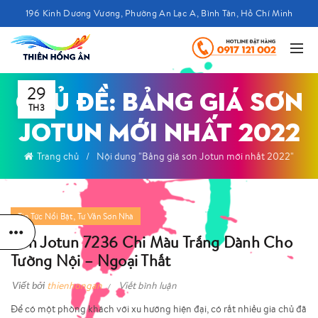
196 Kinh Dương Vương, Phường An Lạc A, Bình Tân, Hồ Chí Minh
29
CHỦ ĐỀ: BẢNG GIÁ SƠN
TH3
JOTUN MỚI NHẤT 2022
Trang chủ
Nội dung "Bảng giá sơn Jotun mới nhất 2022"
,
Tin Tức Nổi Bật
Tư Vấn Sơn Nhà
Sơn Jotun 7236 Chi Màu Trắng Dành Cho
Tường Nội – Ngoại Thất
Viết bởi
thienhongan
Viết bình luận
Để có một phòng khách với xu hướng hiện đại, có rất nhiều gia chủ đã