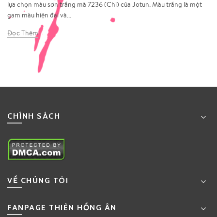
lựa chọn màu sơn trắng mã 7236 (Chi) của Jotun. Màu trắng là một
gam màu hiện đại và...
Đọc Thêm
CHÍNH SÁCH
VỀ CHÚNG TÔI
FANPAGE THIÊN HỒNG ÂN