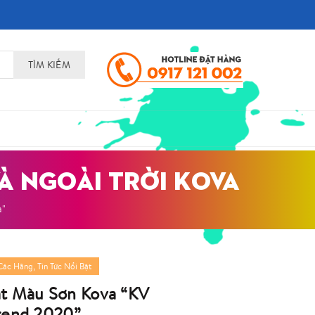
TÌM KIẾM
À NGOÀI TRỜI KOVA
a"
,
Các Hãng
Tin Tức Nổi Bật
t Màu Sơn Kova “KV
rend 2020”