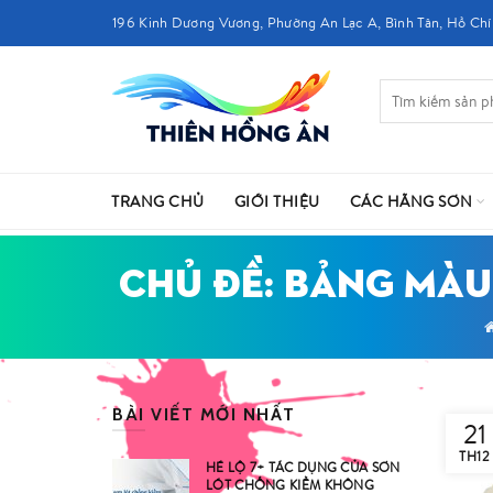
196 Kinh Dương Vương, Phường An Lạc A, Bình Tân, Hồ Chí
TRANG CHỦ
GIỚI THIỆU
CÁC HÃNG SƠN
CHỦ ĐỀ: BẢNG MÀU
BÀI VIẾT MỚI NHẤT
21
TH12
HÉ LỘ 7+ TÁC DỤNG CỦA SƠN
LÓT CHỐNG KIỀM KHÔNG