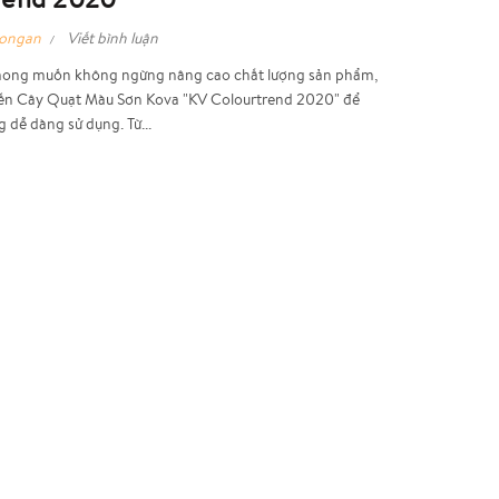
hongan
Viết bình luận
mong muốn không ngừng nâng cao chất lượng sản phẩm,
tiến Cây Quạt Màu Sơn Kova "KV Colourtrend 2020" để
 dễ dàng sử dụng. Từ...