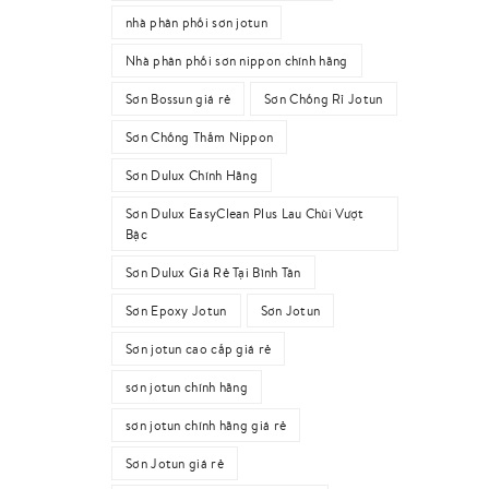
nhà phân phối sơn jotun
Nhà phân phối sơn nippon chính hãng
Sơn Bossun giá rẻ
Sơn Chống Rỉ Jotun
Sơn Chống Thấm Nippon
Sơn Dulux Chính Hãng
Sơn Dulux EasyClean Plus Lau Chùi Vượt
Bậc
Sơn Dulux Giá Rẻ Tại Bình Tân
Sơn Epoxy Jotun
Sơn Jotun
Sơn jotun cao cấp giá rẻ
sơn jotun chính hãng
sơn jotun chính hãng giá rẻ
Sơn Jotun giá rẻ