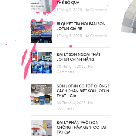
THỂ BỎ QUA
1 Tháng 5, 2025
No Comments
BÍ QUYẾT TÌM NƠI BÁN SƠN
JOTUN GIÁ RẺ
1 Tháng 5, 2025
No Comments
ĐẠI LÝ SƠN NGOẠI THẤT
JOTUN CHÍNH HÃNG
30 Tháng 4, 2025
No
Comments
SƠN JOTUN CÓ TỐT KHÔNG?
CÁCH PHÂN BIỆT SƠN JOTUN
THẬT – GIẢ
30 Tháng 4, 2025
No
Comments
ĐẠI LÝ PHÂN PHỐI SƠN
CHỐNG THẤM GENTOO TẠI
TP.HCM