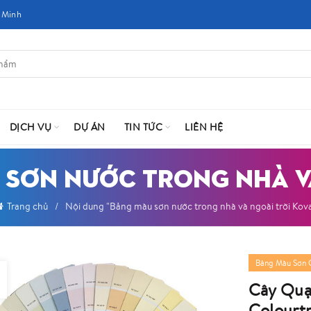
 Minh
DỊCH VỤ
DỰ ÁN
TIN TỨC
LIÊN HỆ
 SƠN NƯỚC TRONG NHÀ V
Trang chủ
Nội dung "Bảng màu sơn nước trong nhà và ngoài trời Kov
Bảng Màu Sơn 
Cây Quạ
Colourt