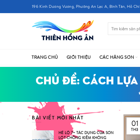
196 Kinh Dương Vương, Phường An Lạc A, Bình Tân, Hồ Chí
TRANG CHỦ
GIỚI THIỆU
CÁC HÃNG SƠN
CHỦ ĐỀ: CÁCH LỰ
BÀI VIẾT MỚI NHẤT
01
TH3
HÉ LỘ 7+ TÁC DỤNG CỦA SƠN
LÓT CHỐNG KIỀM KHÔNG