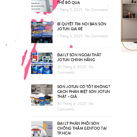
THỂ BỎ QUA
1 Tháng 5, 2025
No Comments
BÍ QUYẾT TÌM NƠI BÁN SƠN
JOTUN GIÁ RẺ
1 Tháng 5, 2025
No Comments
ĐẠI LÝ SƠN NGOẠI THẤT
JOTUN CHÍNH HÃNG
30 Tháng 4, 2025
No
Comments
SƠN JOTUN CÓ TỐT KHÔNG?
CÁCH PHÂN BIỆT SƠN JOTUN
THẬT – GIẢ
30 Tháng 4, 2025
No
Comments
ĐẠI LÝ PHÂN PHỐI SƠN
CHỐNG THẤM GENTOO TẠI
TP.HCM