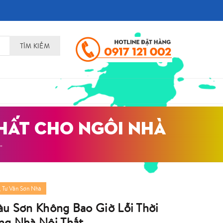
TÌM KIẾM
HẤT CHO NGÔI NHÀ
"
,
Tư Vấn Sơn Nhà
àu Sơn Không Bao Giờ Lỗi Thời
ng Nhà Nội Thất