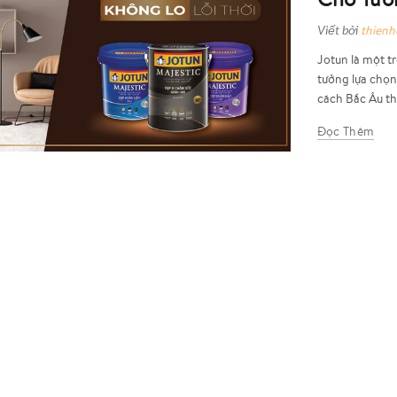
Viết bởi
thien
Jotun là một t
tưởng lựa chọ
cách Bắc Âu thờ
Đọc Thêm