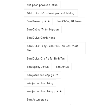
nhà phân phối sơn jotun
Nhà phân phối sơn nippon chính hãng
Sơn Bossun giá rẻ
Sơn Chống Rỉ Jotun
Sơn Chống Thấm Nippon
Sơn Dulux Chính Hãng
Sơn Dulux EasyClean Plus Lau Chùi Vượt
Bậc
Sơn Dulux Giá Rẻ Tại Bình Tân
Sơn Epoxy Jotun
Sơn Jotun
Sơn jotun cao cấp giá rẻ
sơn jotun chính hãng
sơn jotun chính hãng giá rẻ
Sơn Jotun giá rẻ