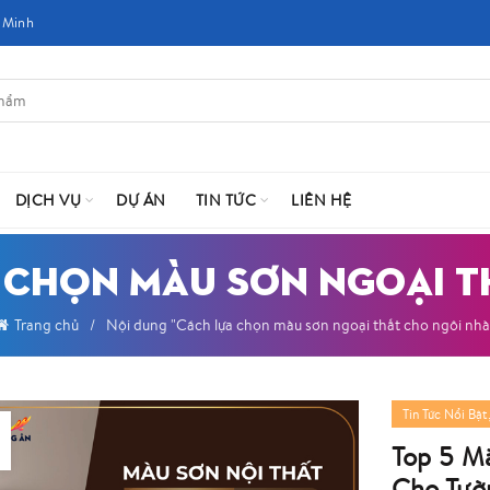
 Minh
DỊCH VỤ
DỰ ÁN
TIN TỨC
LIÊN HỆ
A CHỌN MÀU SƠN NGOẠI T
Trang chủ
Nội dung "Cách lựa chọn màu sơn ngoại thất cho ngôi nhà
Tin Tức Nổi Bật
Top 5 M
Cho Tườ