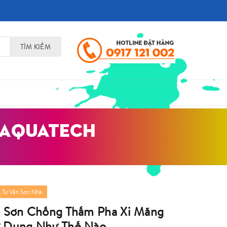
TÌM KIẾM
 AQUATECH
,
Tư Vấn Sơn Nhà
i Sơn Chống Thấm Pha Xi Măng
 Dụng Như Thế Nào