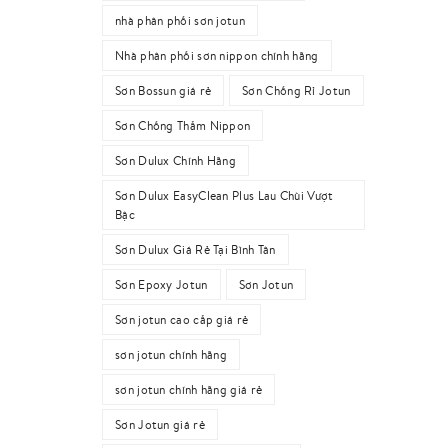
nhà phân phối sơn jotun
Nhà phân phối sơn nippon chính hãng
Sơn Bossun giá rẻ
Sơn Chống Rỉ Jotun
Sơn Chống Thấm Nippon
Sơn Dulux Chính Hãng
Sơn Dulux EasyClean Plus Lau Chùi Vượt
Bậc
Sơn Dulux Giá Rẻ Tại Bình Tân
Sơn Epoxy Jotun
Sơn Jotun
Sơn jotun cao cấp giá rẻ
sơn jotun chính hãng
sơn jotun chính hãng giá rẻ
Sơn Jotun giá rẻ