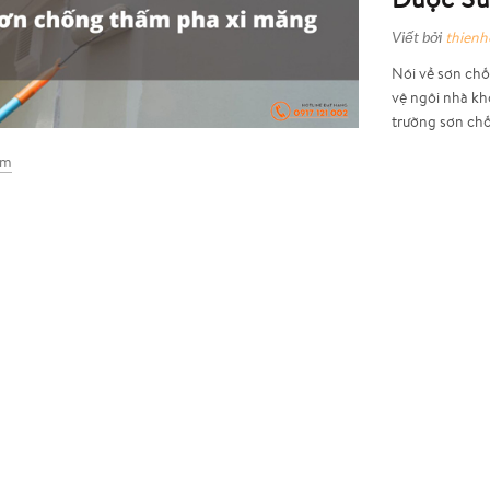
Viết bởi
thien
Nói về sơn chố
vệ ngôi nhà kh
trường sơn chố
êm