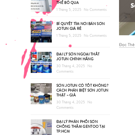
THỂ BỎ QUA
1 Tháng 5, 2025
No Comments
BÍ QUYẾT TÌM NƠI BÁN SƠN
JOTUN GIÁ RẺ
1 Tháng 5, 2025
No Comments
Đọc Th
ĐẠI LÝ SƠN NGOẠI THẤT
JOTUN CHÍNH HÃNG
30 Tháng 4, 2025
No
Comments
SƠN JOTUN CÓ TỐT KHÔNG?
CÁCH PHÂN BIỆT SƠN JOTUN
THẬT – GIẢ
30 Tháng 4, 2025
No
Comments
ĐẠI LÝ PHÂN PHỐI SƠN
CHỐNG THẤM GENTOO TẠI
TP.HCM