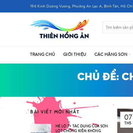
196 Kinh Dương Vương, Phường An Lạc A, Bình Tân, Hồ Chí
TRANG CHỦ
GIỚI THIỆU
CÁC HÃNG SƠN
CHỦ ĐỀ: 
BÀI VIẾT MỚI NHẤT
07
TH5
HÉ LỘ 7+ TÁC DỤNG CỦA SƠN
LÓT CHỐNG KIỀM KHÔNG