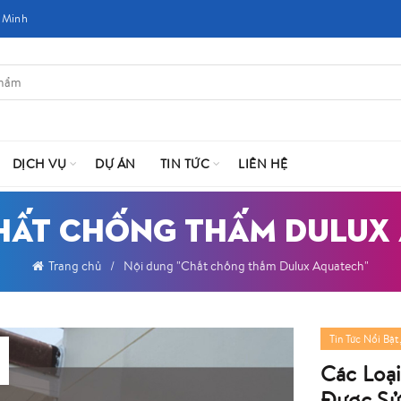
 Minh
DỊCH VỤ
DỰ ÁN
TIN TỨC
LIÊN HỆ
CHẤT CHỐNG THẤM DULUX
Trang chủ
Nội dung "Chất chống thấm Dulux Aquatech"
Tin Tức Nổi Bật
Các Loạ
Được Sử