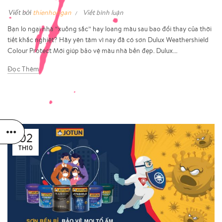
Viết bởi
thienhongan
Viết bình luận
Bạn lo ngại nhà “xuống sắc” hay loang màu sau bao đổi thay của thời
tiết khắc nghiệt? Hãy yên tâm vì nay đã có sơn Dulux Weathershield
Colour Protect Mới giúp bảo vệ màu nhà bền đẹp. Dulux...
Đọc Thêm
02
TH10