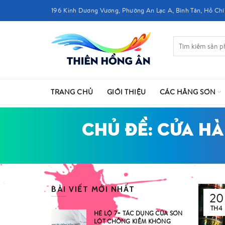
196 Kinh Dương Vương, Phường An Lạc A, Bình Tân, Hồ Chí
TRANG CHỦ
GIỚI THIỆU
CÁC HÃNG SƠN
CHỦ ĐỀ: CỬA HÀ
BÀI VIẾT MỚI NHẤT
20
TH4
HÉ LỘ 7+ TÁC DỤNG CỦA SƠN
LÓT CHỐNG KIỀM KHÔNG