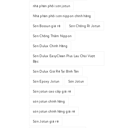
nhà phân phối sơn jotun
Nhà phân phối sơn nippon chính hãng
Sơn Bossun giá rẻ
Sơn Chống Rỉ Jotun
Sơn Chống Thấm Nippon
Sơn Dulux Chính Hãng
Sơn Dulux EasyClean Plus Lau Chùi Vượt
Bậc
Sơn Dulux Giá Rẻ Tại Bình Tân
Sơn Epoxy Jotun
Sơn Jotun
Sơn jotun cao cấp giá rẻ
sơn jotun chính hãng
sơn jotun chính hãng giá rẻ
Sơn Jotun giá rẻ