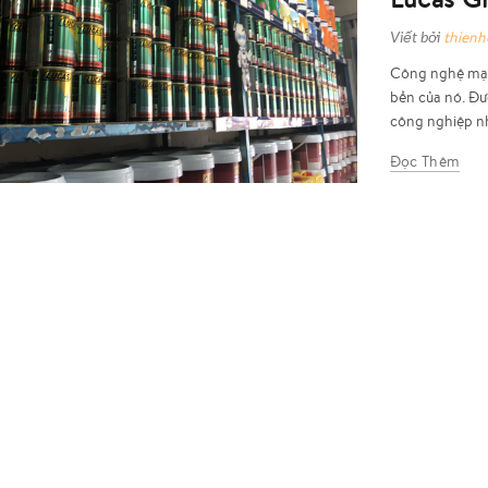
Viết bởi
thien
Công nghệ mạ 
bền của nó. Đư
công nghiệp nh
Đọc Thêm