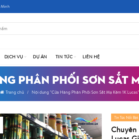
 Minh
DỊCH VỤ
DỰ ÁN
TIN TỨC
LIÊN HỆ
NG PHÂN PHỐI SƠN SẮT 
Trang chủ
Nội dung "Cửa Hàng Phân Phối Sơn Sắt Mạ Kẽm 1K Lucas
Tin Tức Nổi Bật
Chuyên 
Lucas Gi