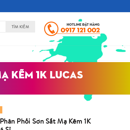
TÌM KIẾM
MẠ KẼM 1K LUCAS
"
Phân Phối Sơn Sắt Mạ Kẽm 1K
á Sỉ