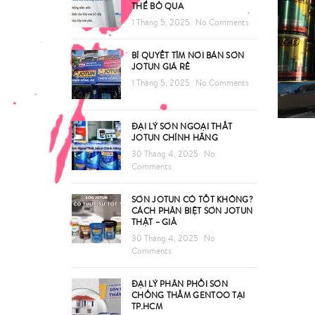
THỂ BỎ QUA
1 Tháng 5, 2025
No Comments
BÍ QUYẾT TÌM NƠI BÁN SƠN
JOTUN GIÁ RẺ
1 Tháng 5, 2025
No Comments
ĐẠI LÝ SƠN NGOẠI THẤT
JOTUN CHÍNH HÃNG
30 Tháng 4, 2025
No
Comments
SƠN JOTUN CÓ TỐT KHÔNG?
CÁCH PHÂN BIỆT SƠN JOTUN
THẬT – GIẢ
30 Tháng 4, 2025
No
Comments
ĐẠI LÝ PHÂN PHỐI SƠN
CHỐNG THẤM GENTOO TẠI
TP.HCM