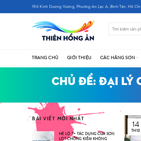
196 Kinh Dương Vương, Phường An Lạc A, Bình Tân, Hồ Chí
TRANG CHỦ
GIỚI THIỆU
CÁC HÃNG SƠN
CHỦ ĐỀ: ĐẠI LÝ
BÀI VIẾT MỚI NHẤT
14
TH10
HÉ LỘ 7+ TÁC DỤNG CỦA SƠN
LÓT CHỐNG KIỀM KHÔNG