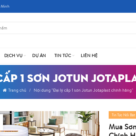
 Minh
DỊCH VỤ
DỰ ÁN
TIN TỨC
LIÊN HỆ
 CẤP 1 SƠN JOTUN JOTAP
Trang chủ
Nội dung "Đại lý cấp 1 sơn Jotun Jotaplast chính hãng"
Tin Tức Nổi Bật
Mua Sơn
Chính H