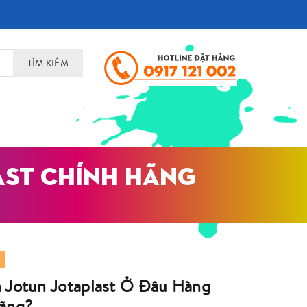
TÌM KIẾM
LAST CHÍNH HÃNG
 Jotun Jotaplast Ở Đâu Hàng
ãng?