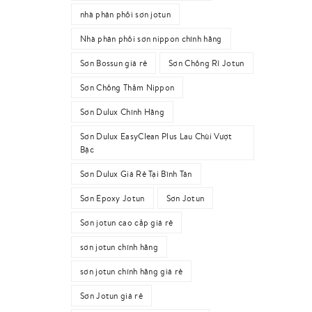
nhà phân phối sơn jotun
Nhà phân phối sơn nippon chính hãng
Sơn Bossun giá rẻ
Sơn Chống Rỉ Jotun
Sơn Chống Thấm Nippon
Sơn Dulux Chính Hãng
Sơn Dulux EasyClean Plus Lau Chùi Vượt
Bậc
Sơn Dulux Giá Rẻ Tại Bình Tân
Sơn Epoxy Jotun
Sơn Jotun
Sơn jotun cao cấp giá rẻ
sơn jotun chính hãng
sơn jotun chính hãng giá rẻ
Sơn Jotun giá rẻ