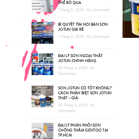
THỂ BỎ QUA
1 Tháng 5, 2025
No Comments
BÍ QUYẾT TÌM NƠI BÁN SƠN
JOTUN GIÁ RẺ
1 Tháng 5, 2025
No Comments
ĐẠI LÝ SƠN NGOẠI THẤT
JOTUN CHÍNH HÃNG
30 Tháng 4, 2025
No
Comments
SƠN JOTUN CÓ TỐT KHÔNG?
CÁCH PHÂN BIỆT SƠN JOTUN
THẬT – GIẢ
30 Tháng 4, 2025
No
Comments
ĐẠI LÝ PHÂN PHỐI SƠN
CHỐNG THẤM GENTOO TẠI
TP.HCM