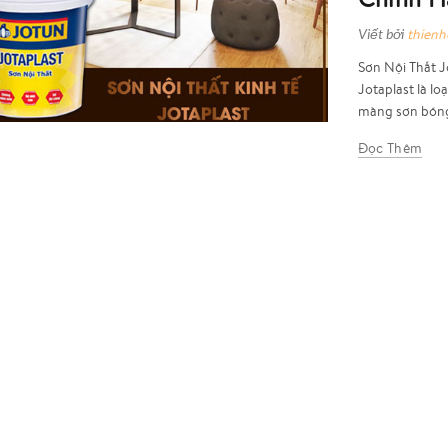
Viết bởi
thien
Sơn Nội Thất J
Jotaplast là lo
màng sơn bóng
Đọc Thêm