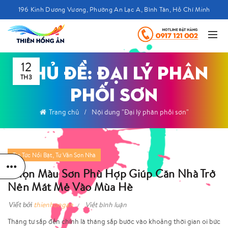
196 Kinh Dương Vương, Phường An Lạc A, Bình Tân, Hồ Chí Minh
12
CHỦ ĐỀ: ĐẠI LÝ PHÂN
TH3
PHỐI SƠN
Trang chủ
Nội dung "Đại lý phân phối sơn"
,
Tin Tức Nổi Bật
Tư Vấn Sơn Nhà
Chọn Màu Sơn Phù Hợp Giúp Căn Nhà Trở
Nên Mát Mẻ Vào Mùa Hè
Viết bởi
thienhongan
Viết bình luận
Tháng tư sắp đến chính là tháng sắp bước vào khoảng thời gian oi bức