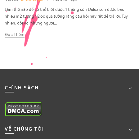
Làm thế nào để có thể biết được 1 thùng sơn Dulux sơn được bao
nhiêu m2 tường? Đọc qua tưởng rằng câu hỏi này rất dễ trả lời. Tuy
nhiên, đối với những người...
Đọc Thêm
CHÍNH SÁCH
VỀ CHÚNG TÔI