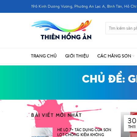
196 Kinh Dương Vương, Phường An Lạc A, Bình Tân, Hồ Chí
TRANG CHỦ
GIỚI THIỆU
CÁC HÃNG SƠN
CHỦ ĐỀ: 
BÀI VIẾT MỚI NHẤT
30
TH11
HÉ LỘ 7+ TÁC DỤNG CỦA SƠN
LÓT CHỐNG KIỀM KHÔNG