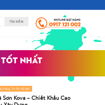
TÌM KIẾM
 TỐT NHẤT
,
Các Hãng
Tin Tức Nổi Bật
á Sơn Kova – Chiết Khấu Cao
u Xây Dựng