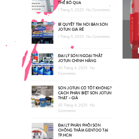
THỂ BỎ QUA
1 Tháng 5, 2025
No Comments
BÍ QUYẾT TÌM NƠI BÁN SƠN
JOTUN GIÁ RẺ
1 Tháng 5, 2025
No Comments
ĐẠI LÝ SƠN NGOẠI THẤT
JOTUN CHÍNH HÃNG
30 Tháng 4, 2025
No
Comments
SƠN JOTUN CÓ TỐT KHÔNG?
CÁCH PHÂN BIỆT SƠN JOTUN
THẬT – GIẢ
30 Tháng 4, 2025
No
Comments
ĐẠI LÝ PHÂN PHỐI SƠN
CHỐNG THẤM GENTOO TẠI
TP.HCM