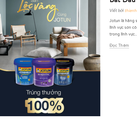
Viết bởi
thien
Jotun là hãng 
lĩnh vực sơn c
trong lĩnh vực..
Đọc Thêm