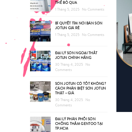
THỂ BỎ QUA
1 Tháng 5, 2025
No Comments
BÍ QUYẾT TÌM NƠI BÁN SƠN
JOTUN GIÁ RẺ
1 Tháng 5, 2025
No Comments
ĐẠI LÝ SƠN NGOẠI THẤT
JOTUN CHÍNH HÃNG
30 Tháng 4, 2025
No
Comments
SƠN JOTUN CÓ TỐT KHÔNG?
CÁCH PHÂN BIỆT SƠN JOTUN
THẬT – GIẢ
30 Tháng 4, 2025
No
Comments
ĐẠI LÝ PHÂN PHỐI SƠN
CHỐNG THẤM GENTOO TẠI
TP.HCM