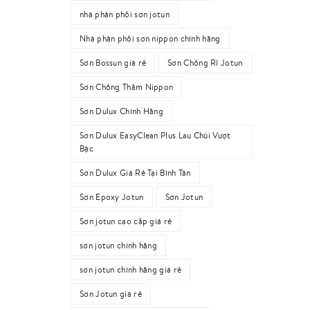
nhà phân phối sơn jotun
Nhà phân phối sơn nippon chính hãng
Sơn Bossun giá rẻ
Sơn Chống Rỉ Jotun
Sơn Chống Thấm Nippon
Sơn Dulux Chính Hãng
Sơn Dulux EasyClean Plus Lau Chùi Vượt
Bậc
Sơn Dulux Giá Rẻ Tại Bình Tân
Sơn Epoxy Jotun
Sơn Jotun
Sơn jotun cao cấp giá rẻ
sơn jotun chính hãng
sơn jotun chính hãng giá rẻ
Sơn Jotun giá rẻ