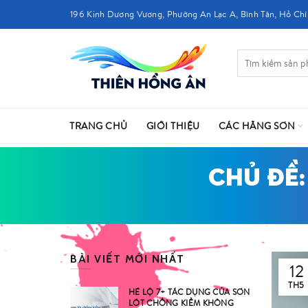
196 Kinh Dương Vương, Phường An Lạc A, Bình Tân, Hồ Chí
TRANG CHỦ
GIỚI THIỆU
CÁC HÃNG SƠN
CHỦ ĐỀ:
BÀI VIẾT MỚI NHẤT
12
TH5
HÉ LỘ 7+ TÁC DỤNG CỦA SƠN
LÓT CHỐNG KIỀM KHÔNG