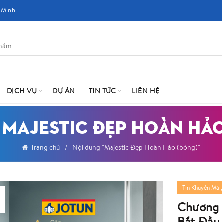
 Minh
DỊCH VỤ
DỰ ÁN
TIN TỨC
LIÊN HỆ
 MAJESTIC ĐẸP HOÀN HẢ
Trang chủ
Nội dung "Majestic Đẹp Hoàn Hảo (bóng)"
Tin Khuyến Mãi
Chương 
Bắt Đầu