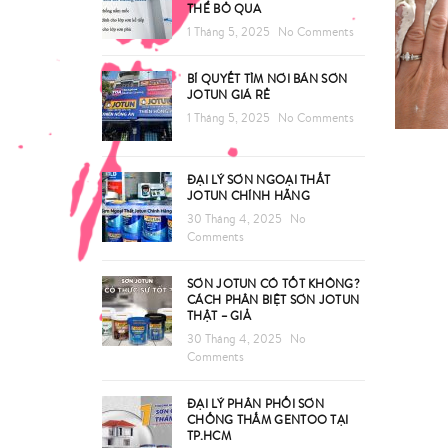
THỂ BỎ QUA
1 Tháng 5, 2025
No Comments
BÍ QUYẾT TÌM NƠI BÁN SƠN
JOTUN GIÁ RẺ
1 Tháng 5, 2025
No Comments
ĐẠI LÝ SƠN NGOẠI THẤT
JOTUN CHÍNH HÃNG
30 Tháng 4, 2025
No
Comments
SƠN JOTUN CÓ TỐT KHÔNG?
CÁCH PHÂN BIỆT SƠN JOTUN
THẬT – GIẢ
30 Tháng 4, 2025
No
Comments
ĐẠI LÝ PHÂN PHỐI SƠN
CHỐNG THẤM GENTOO TẠI
TP.HCM