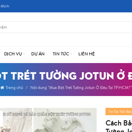
 Minh
DỊCH VỤ
DỰ ÁN
TIN TỨC
LIÊN HỆ
ỘT TRÉT TƯỜNG JOTUN Ở Đ
Trang chủ
Nội dung "Mua Bột Trét Tường Jotun Ở Đâu Tại TP.HCM?"
Tin Tức Nổi Bật
Cách Bả
Tường J