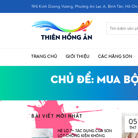
196 Kinh Dương Vương, Phường An Lạc A, Bình Tân, Hồ Chí
TRANG CHỦ
GIỚI THIỆU
CÁC HÃNG SƠN
CHỦ ĐỀ: MUA B
BÀI VIẾT MỚI NHẤT
05
TH7
HÉ LỘ 7+ TÁC DỤNG CỦA SƠN
LÓT CHỐNG KIỀM KHÔNG