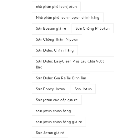
nhà phân phối sơn jotun
Nhà phân phối sơn nippon chính hãng
Sơn Bossun giá rẻ
Sơn Chống Rỉ Jotun
Sơn Chống Thấm Nippon
Sơn Dulux Chính Hãng
Sơn Dulux EasyClean Plus Lau Chùi Vượt
Bậc
Sơn Dulux Giá Rẻ Tại Bình Tân
Sơn Epoxy Jotun
Sơn Jotun
Sơn jotun cao cấp giá rẻ
sơn jotun chính hãng
sơn jotun chính hãng giá rẻ
Sơn Jotun giá rẻ