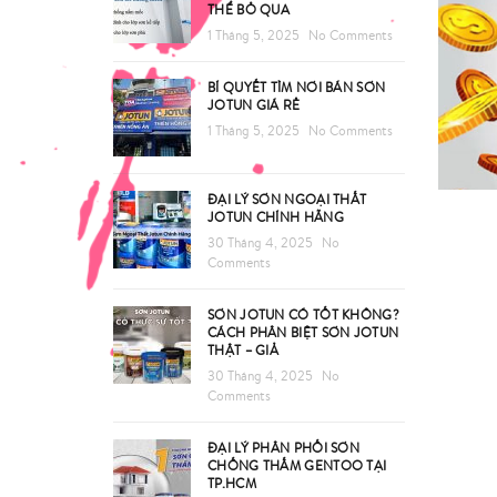
THỂ BỎ QUA
1 Tháng 5, 2025
No Comments
BÍ QUYẾT TÌM NƠI BÁN SƠN
JOTUN GIÁ RẺ
1 Tháng 5, 2025
No Comments
ĐẠI LÝ SƠN NGOẠI THẤT
JOTUN CHÍNH HÃNG
30 Tháng 4, 2025
No
Comments
SƠN JOTUN CÓ TỐT KHÔNG?
CÁCH PHÂN BIỆT SƠN JOTUN
THẬT – GIẢ
30 Tháng 4, 2025
No
Comments
ĐẠI LÝ PHÂN PHỐI SƠN
CHỐNG THẤM GENTOO TẠI
TP.HCM