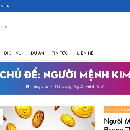
 Minh
DỊCH VỤ
DỰ ÁN
TIN TỨC
LIÊN HỆ
CHỦ ĐỀ: NGƯỜI MỆNH KI
Trang chủ
Nội dung "Người Mệnh Kim"
Tin Tức Nổi Bật
Người M
Phong T