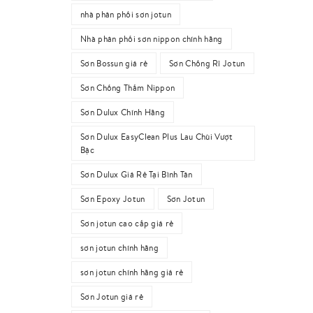
nhà phân phối sơn jotun
Nhà phân phối sơn nippon chính hãng
Sơn Bossun giá rẻ
Sơn Chống Rỉ Jotun
Sơn Chống Thấm Nippon
Sơn Dulux Chính Hãng
Sơn Dulux EasyClean Plus Lau Chùi Vượt
Bậc
Sơn Dulux Giá Rẻ Tại Bình Tân
Sơn Epoxy Jotun
Sơn Jotun
Sơn jotun cao cấp giá rẻ
sơn jotun chính hãng
sơn jotun chính hãng giá rẻ
Sơn Jotun giá rẻ