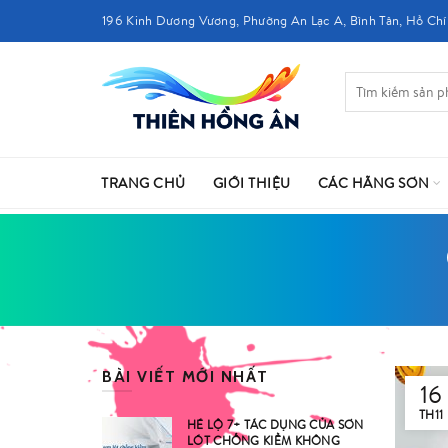
196 Kinh Dương Vương, Phường An Lạc A, Bình Tân, Hồ Chí
TRANG CHỦ
GIỚI THIỆU
CÁC HÃNG SƠN
BÀI VIẾT MỚI NHẤT
16
TH11
HÉ LỘ 7+ TÁC DỤNG CỦA SƠN
LÓT CHỐNG KIỀM KHÔNG