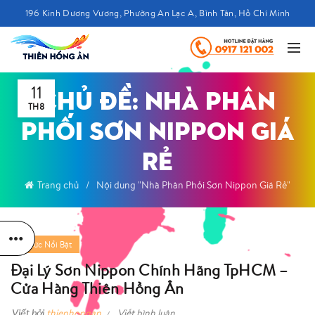
196 Kinh Dương Vương, Phường An Lạc A, Bình Tân, Hồ Chí Minh
11
CHỦ ĐỀ: NHÀ PHÂN
TH8
PHỐI SƠN NIPPON GIÁ
RẺ
Trang chủ
Nội dung "Nhà Phân Phối Sơn Nippon Giá Rẻ"
Tin Tức Nổi Bật
Đại Lý Sơn Nippon Chính Hãng TpHCM –
Cửa Hàng Thiên Hồng Ân
Viết bởi
thienhongan
Viết bình luận