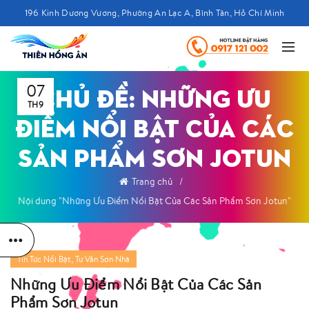
196 Kinh Dương Vương, Phường An Lạc A, Bình Tân, Hồ Chí Minh
07
CHỦ ĐỀ: NHỮNG ƯU
TH9
ĐIỂM NỔI BẬT CỦA CÁC
SẢN PHẨM SƠN JOTUN
Trang chủ
Nội dung "Những Ưu Điểm Nổi Bật Của Các Sản Phẩm Sơn Jotun"
,
Tin Tức Nổi Bật
Tư Vấn Sơn Nhà
Những Ưu Điểm Nổi Bật Của Các Sản
Phẩm Sơn Jotun