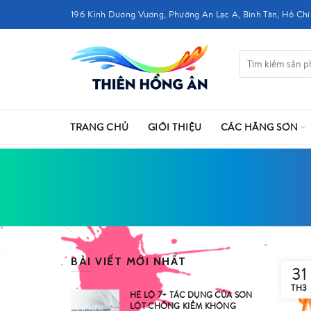
196 Kinh Dương Vương, Phường An Lạc A, Bình Tân, Hồ Chí
TRANG CHỦ
GIỚI THIỆU
CÁC HÃNG SƠN
BÀI VIẾT MỚI NHẤT
31
TH3
HÉ LỘ 7+ TÁC DỤNG CỦA SƠN
LÓT CHỐNG KIỀM KHÔNG