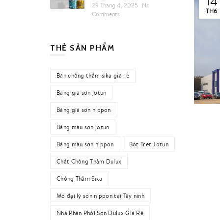
14
29 Tháng 4, 2025
No
TH6
Comments
THẺ SẢN PHẨM
Bán chống thấm sika giá rẻ
Bảng giá sơn jotun
Bảng giá sơn nippon
Bảng màu sơn jotun
Bảng màu sơn nippon
Bột Trét Jotun
Chất Chống Thấm Dulux
Chống Thấm Sika
Mở đại lý sơn nippon tại Tây ninh
Nhà Phân Phối Sơn Dulux Giá Rẻ