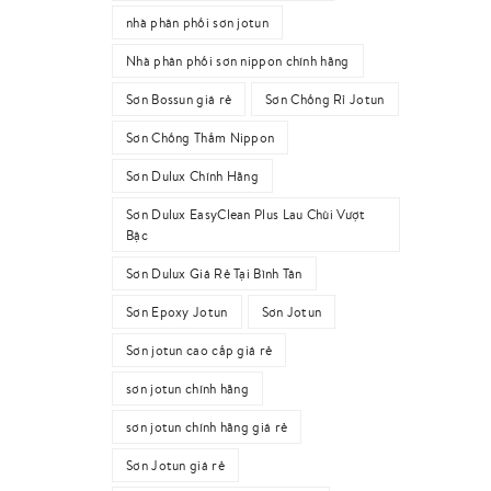
nhà phân phối sơn jotun
Nhà phân phối sơn nippon chính hãng
Sơn Bossun giá rẻ
Sơn Chống Rỉ Jotun
Sơn Chống Thấm Nippon
Sơn Dulux Chính Hãng
Sơn Dulux EasyClean Plus Lau Chùi Vượt
Bậc
Sơn Dulux Giá Rẻ Tại Bình Tân
Sơn Epoxy Jotun
Sơn Jotun
Sơn jotun cao cấp giá rẻ
sơn jotun chính hãng
sơn jotun chính hãng giá rẻ
Sơn Jotun giá rẻ