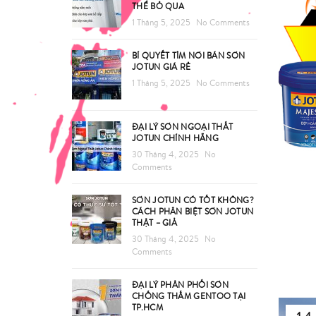
THỂ BỎ QUA
1 Tháng 5, 2025
No Comments
BÍ QUYẾT TÌM NƠI BÁN SƠN
JOTUN GIÁ RẺ
1 Tháng 5, 2025
No Comments
ĐẠI LÝ SƠN NGOẠI THẤT
JOTUN CHÍNH HÃNG
30 Tháng 4, 2025
No
Comments
SƠN JOTUN CÓ TỐT KHÔNG?
CÁCH PHÂN BIỆT SƠN JOTUN
THẬT – GIẢ
30 Tháng 4, 2025
No
Comments
ĐẠI LÝ PHÂN PHỐI SƠN
CHỐNG THẤM GENTOO TẠI
TP.HCM