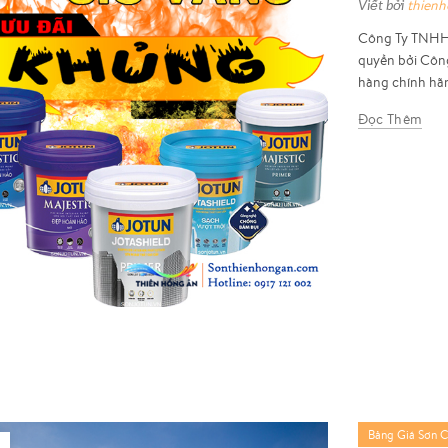
Viết bởi
thien
Công Ty TNHH 
quyền bởi Côn
hàng chính hãn
Đọc Thêm
Bảng Giá Sơn 