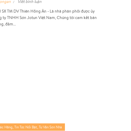
hongan
Viết bình luận
SX TM DV Thiên Hồng Ân - Là nhà phân phối được ủy
g ty TNHH Sơn Jotun Việt Nam, Chúng tôi cam kết bán
g, đảm...
,
,
Các Hãng
Tin Tức Nổi Bật
Tư Vấn Sơn Nhà