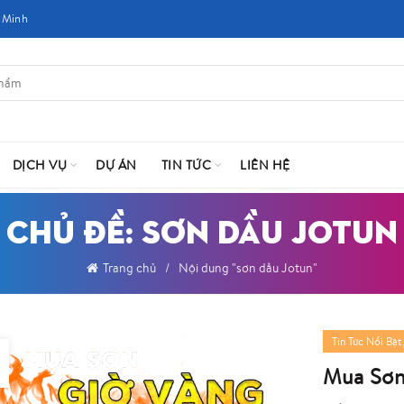
 Minh
DỊCH VỤ
DỰ ÁN
TIN TỨC
LIÊN HỆ
CHỦ ĐỀ: SƠN DẦU JOTUN
Trang chủ
Nội dung "sơn dầu Jotun"
Tin Tức Nổi Bật
Mua Sơn