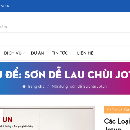
 Minh
DỊCH VỤ
DỰ ÁN
TIN TỨC
LIÊN HỆ
 ĐỀ: SƠN DỄ LAU CHÙI J
Trang chủ
Nội dung "sơn dễ lau chùi Jotun"
Tin Tức Nổi Bật
Các Loạ
Jotun