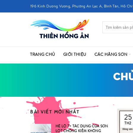
196 Kinh Dương Vương, Phường An Lạc A, Bình Tân, Hồ Chí
TRANG CHỦ
GIỚI THIỆU
CÁC HÃNG SƠN
CHỦ
BÀI VIẾT MỚI NHẤT
25
TH2
HÉ LỘ 7+ TÁC DỤNG CỦA SƠN
LÓT CHỐNG KIỀM KHÔNG