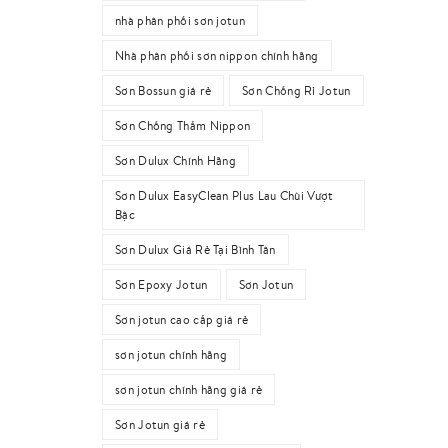
nhà phân phối sơn jotun
Nhà phân phối sơn nippon chính hãng
Sơn Bossun giá rẻ
Sơn Chống Rỉ Jotun
Sơn Chống Thấm Nippon
Sơn Dulux Chính Hãng
Sơn Dulux EasyClean Plus Lau Chùi Vượt
Bậc
Sơn Dulux Giá Rẻ Tại Bình Tân
Sơn Epoxy Jotun
Sơn Jotun
Sơn jotun cao cấp giá rẻ
sơn jotun chính hãng
sơn jotun chính hãng giá rẻ
Sơn Jotun giá rẻ