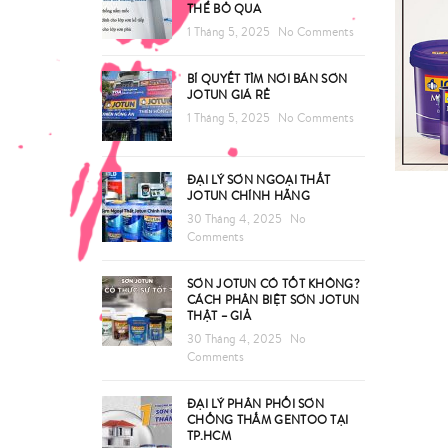
THỂ BỎ QUA
1 Tháng 5, 2025
No Comments
BÍ QUYẾT TÌM NƠI BÁN SƠN
JOTUN GIÁ RẺ
1 Tháng 5, 2025
No Comments
ĐẠI LÝ SƠN NGOẠI THẤT
JOTUN CHÍNH HÃNG
30 Tháng 4, 2025
No
Comments
SƠN JOTUN CÓ TỐT KHÔNG?
CÁCH PHÂN BIỆT SƠN JOTUN
THẬT – GIẢ
30 Tháng 4, 2025
No
Comments
ĐẠI LÝ PHÂN PHỐI SƠN
CHỐNG THẤM GENTOO TẠI
TP.HCM