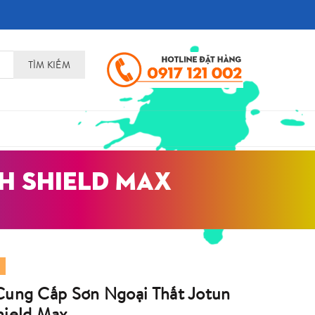
TÌM KIẾM
H SHIELD MAX
Cung Cấp Sơn Ngoại Thất Jotun
hield Max