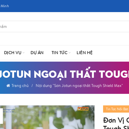
 Minh
DỊCH VỤ
DỰ ÁN
TIN TỨC
LIÊN HỆ
 JOTUN NGOẠI THẤT TOUG
Trang chủ
Nội dung "Sơn Jotun ngoại thất Tough Shield Max"
Tin Tức Nổi Bật
Đơn Vị 
Tough S