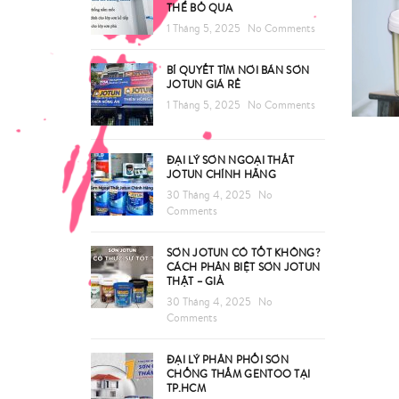
THỂ BỎ QUA
1 Tháng 5, 2025
No Comments
BÍ QUYẾT TÌM NƠI BÁN SƠN
JOTUN GIÁ RẺ
1 Tháng 5, 2025
No Comments
ĐẠI LÝ SƠN NGOẠI THẤT
JOTUN CHÍNH HÃNG
30 Tháng 4, 2025
No
Comments
SƠN JOTUN CÓ TỐT KHÔNG?
CÁCH PHÂN BIỆT SƠN JOTUN
THẬT – GIẢ
30 Tháng 4, 2025
No
Comments
ĐẠI LÝ PHÂN PHỐI SƠN
CHỐNG THẤM GENTOO TẠI
TP.HCM