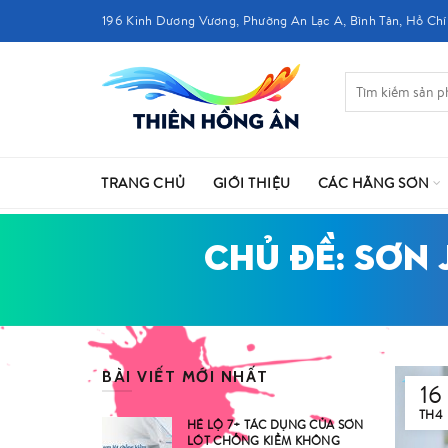
196 Kinh Dương Vương, Phường An Lạc A, Bình Tân, Hồ Chí
TRANG CHỦ
GIỚI THIỆU
CÁC HÃNG SƠN
CHỦ ĐỀ: SƠN
BÀI VIẾT MỚI NHẤT
16
TH4
HÉ LỘ 7+ TÁC DỤNG CỦA SƠN
LÓT CHỐNG KIỀM KHÔNG