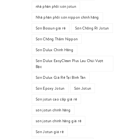
nhà phân phối sơn jotun
Nhà phân phối sơn nippon chính hãng
Sơn Bossun giá rẻ
Sơn Chống Rỉ Jotun
Sơn Chống Thấm Nippon
Sơn Dulux Chính Hãng
Sơn Dulux EasyClean Plus Lau Chùi Vượt
Bậc
Sơn Dulux Giá Rẻ Tại Bình Tân
Sơn Epoxy Jotun
Sơn Jotun
Sơn jotun cao cấp giá rẻ
sơn jotun chính hãng
sơn jotun chính hãng giá rẻ
Sơn Jotun giá rẻ