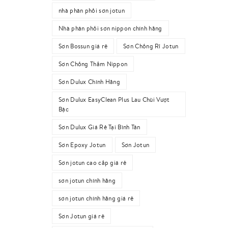
nhà phân phối sơn jotun
Nhà phân phối sơn nippon chính hãng
Sơn Bossun giá rẻ
Sơn Chống Rỉ Jotun
Sơn Chống Thấm Nippon
Sơn Dulux Chính Hãng
Sơn Dulux EasyClean Plus Lau Chùi Vượt
Bậc
Sơn Dulux Giá Rẻ Tại Bình Tân
Sơn Epoxy Jotun
Sơn Jotun
Sơn jotun cao cấp giá rẻ
sơn jotun chính hãng
sơn jotun chính hãng giá rẻ
Sơn Jotun giá rẻ