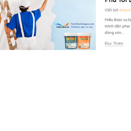
Viết bởi
thien
Hiểu được sự l
mình dần phai 
dòng sơn...
Đọc Thêm