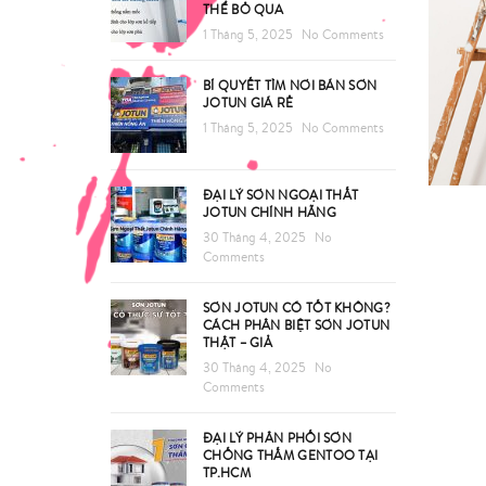
THỂ BỎ QUA
1 Tháng 5, 2025
No Comments
BÍ QUYẾT TÌM NƠI BÁN SƠN
JOTUN GIÁ RẺ
1 Tháng 5, 2025
No Comments
ĐẠI LÝ SƠN NGOẠI THẤT
JOTUN CHÍNH HÃNG
30 Tháng 4, 2025
No
Comments
SƠN JOTUN CÓ TỐT KHÔNG?
CÁCH PHÂN BIỆT SƠN JOTUN
THẬT – GIẢ
30 Tháng 4, 2025
No
Comments
ĐẠI LÝ PHÂN PHỐI SƠN
CHỐNG THẤM GENTOO TẠI
TP.HCM