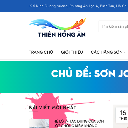
196 Kinh Dương Vương, Phường An Lạc A, Bình Tân, Hồ Chí
TRANG CHỦ
GIỚI THIỆU
CÁC HÃNG SƠN
CHỦ ĐỀ: SƠN J
BÀI VIẾT MỚI NHẤT
16
TH10
HÉ LỘ 7+ TÁC DỤNG CỦA SƠN
LÓT CHỐNG KIỀM KHÔNG