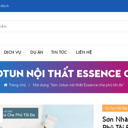
 Minh
DỊCH VỤ
DỰ ÁN
TIN TỨC
LIÊN HỆ
OTUN NỘI THẤT ESSENCE 
Trang chủ
Nội dung "Sơn Jotun nội thất Essence che phủ tối đa"
Tin Tức Nổi Bật
Sơn Nhà
Phủ Tối