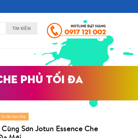
TÌM KIẾM
CHE PHỦ TỐI ĐA
,
Tư Vấn Sơn Nhà
 Cùng Sơn Jotun Essence Che
 Đa Mới