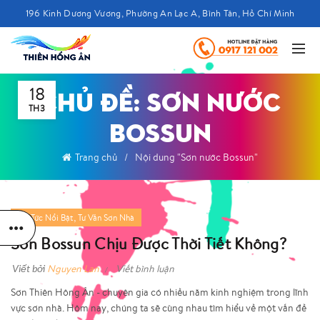
196 Kinh Dương Vương, Phường An Lạc A, Bình Tân, Hồ Chí Minh
18
CHỦ ĐỀ: SƠN NƯỚC
TH3
BOSSUN
Trang chủ
Nội dung "Sơn nước Bossun"
,
Tin Tức Nổi Bật
Tư Vấn Sơn Nhà
Sơn Bossun Chịu Được Thời Tiết Không?
Viết bởi
Nguyen Lan
Viết bình luận
Sơn Thiên Hông Ân - chuyên gia có nhiều năm kinh nghiệm trong lĩnh
vực sơn nhà. Hôm nay, chúng ta sẽ cùng nhau tìm hiểu về một vấn đề