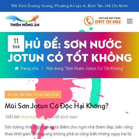
196 Kinh Dương Vương, Phường An Lạc A, Bình Tân, Hồ Chí Minh
11
CHỦ ĐỀ: SƠN NƯỚC
TH9
JOTUN CÓ TỐT KHÔNG
Trang chủ
Nội dung "Sơn Nước Jotun Có Tốt Không"
,
Tin Tức Nổi Bật
Tư Vấn Sơn Nhà
Mùi Sơn Jotun Có Độc Hại Không?
Viết bởi
thienhongan
Viết bình luận
Sơn tường nhà là giải pháp tô điểm cho ngôi nhà thêm đẹp, bền vững
theo thời gian. Thế nhưng không phải ai cũng biết những nguy hại từ