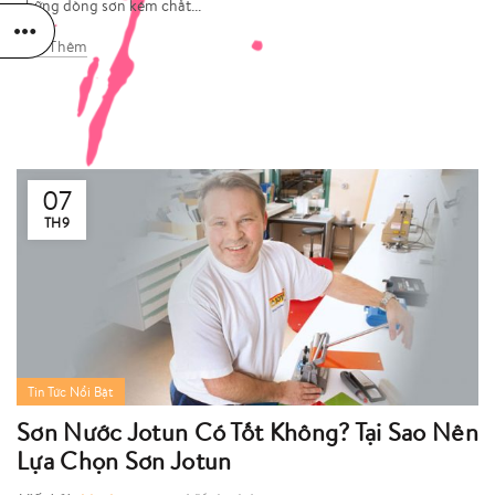
những dòng sơn kém chất...
Đọc Thêm
07
TH9
Tin Tức Nổi Bật
Sơn Nước Jotun Có Tốt Không? Tại Sao Nên
Lựa Chọn Sơn Jotun