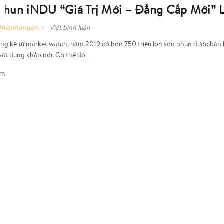
Phun iNDU “Giá Trị Mới – Đẳng Cấp Mới”
thienhongan
Viết bình luận
ng kê từ market watch, năm 2019 có hơn 750 triệu lon sơn phun được bán 
vật dụng khắp nơi. Có thể đó...
êm