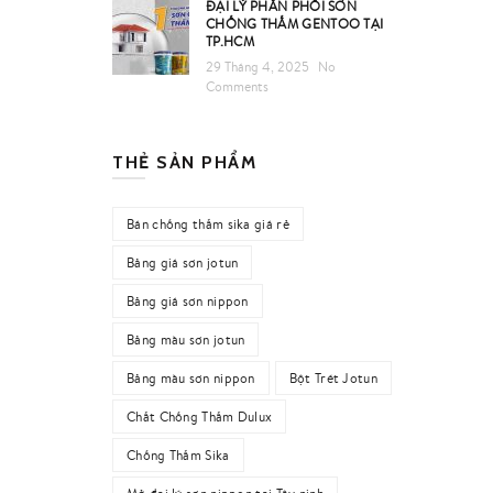
ĐẠI LÝ PHÂN PHỐI SƠN
CHỐNG THẤM GENTOO TẠI
TP.HCM
29 Tháng 4, 2025
No
Comments
THẺ SẢN PHẨM
Bán chống thấm sika giá rẻ
Bảng giá sơn jotun
Bảng giá sơn nippon
Bảng màu sơn jotun
Bảng màu sơn nippon
Bột Trét Jotun
Chất Chống Thấm Dulux
Chống Thấm Sika