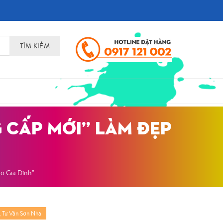
TÌM KIẾM
G CẤP MỚI” LÀM ĐẸP
o Gia Đình"
,
Tư Vấn Sơn Nhà