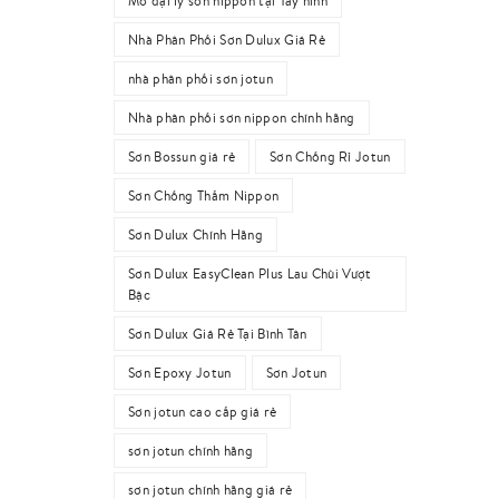
Mở đại lý sơn nippon tại Tây ninh
Nhà Phân Phối Sơn Dulux Giá Rẻ
nhà phân phối sơn jotun
Nhà phân phối sơn nippon chính hãng
Sơn Bossun giá rẻ
Sơn Chống Rỉ Jotun
Sơn Chống Thấm Nippon
Sơn Dulux Chính Hãng
Sơn Dulux EasyClean Plus Lau Chùi Vượt
Bậc
Sơn Dulux Giá Rẻ Tại Bình Tân
Sơn Epoxy Jotun
Sơn Jotun
Sơn jotun cao cấp giá rẻ
sơn jotun chính hãng
sơn jotun chính hãng giá rẻ