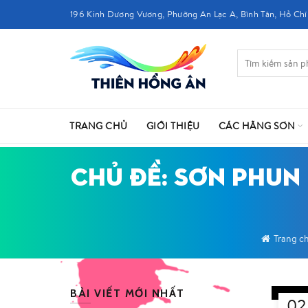
196 Kinh Dương Vương, Phường An Lạc A, Bình Tân, Hồ Chí
TRANG CHỦ
GIỚI THIỆU
CÁC HÃNG SƠN
CHỦ ĐỀ: SƠN PHUN 
Trang c
BÀI VIẾT MỚI NHẤT
02