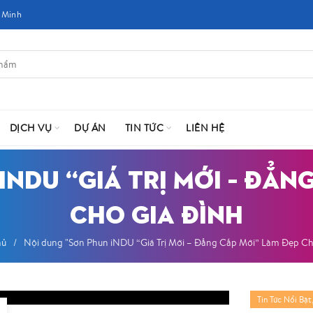
 Minh
DỊCH VỤ
DỰ ÁN
TIN TỨC
LIÊN HỆ
INDU “GIÁ TRỊ MỚI – ĐẲN
CHO GIA ĐÌNH
hủ
Nội dung "Sơn Phun iNDU “Giá Trị Mới – Đẳng Cấp Mới” Làm Đẹp Ch
Tin Tức Nổi Bật