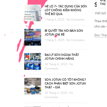
Sơn 
TH2
HÉ LỘ 7+ TÁC DỤNG CỦA SƠN
LÓT CHỐNG KIỀM KHÔNG
Viết bởi
THỂ BỎ QUA
1 Tháng 5, 2025
No Comments
Theo thố
cho các 
BÍ QUYẾT TÌM NƠI BÁN SƠN
JOTUN GIÁ RẺ
Đọc Th
1 Tháng 5, 2025
No Comments
ĐẠI LÝ SƠN NGOẠI THẤT
JOTUN CHÍNH HÃNG
30 Tháng 4, 2025
No
Comments
SƠN JOTUN CÓ TỐT KHÔNG?
CÁCH PHÂN BIỆT SƠN JOTUN
THẬT – GIẢ
30 Tháng 4, 2025
No
Comments