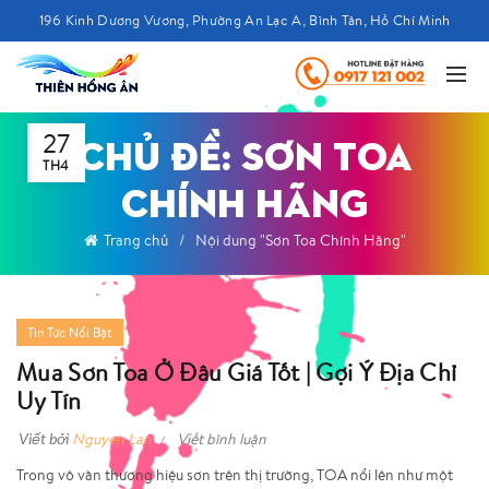
196 Kinh Dương Vương, Phường An Lạc A, Bình Tân, Hồ Chí Minh
27
CHỦ ĐỀ: SƠN TOA
TH4
CHÍNH HÃNG
Trang chủ
Nội dung "Sơn Toa Chính Hãng"
Tin Tức Nổi Bật
Mua Sơn Toa Ở Đâu Giá Tốt | Gợi Ý Địa Chỉ
Uy Tín
Viết bởi
Nguyen Lan
Viết bình luận
Trong vô vàn thương hiệu sơn trên thị trường, TOA nổi lên như một